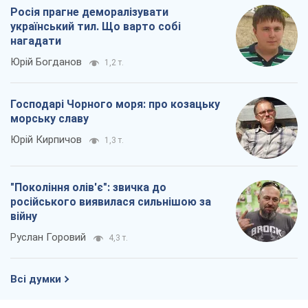
Росія прагне деморалізувати
український тил. Що варто собі
нагадати
Юрій Богданов
1,2 т.
Господарі Чорного моря: про козацьку
морську славу
Юрій Кирпичов
1,3 т.
"Покоління олів'є": звичка до
російського виявилася сильнішою за
війну
Руслан Горовий
4,3 т.
Всі думки