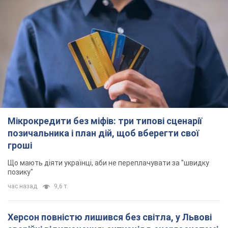
Мікрокредити без міфів: три типові сценарії
позичальника і план дій, щоб вберегти свої
гроші
Що мають діяти українці, аби не переплачувати за "швидку
позику"
час назад
9,6 т.
Херсон повністю лишився без світла, у Львові