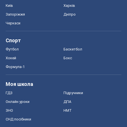
Київ
Харків
Запоріжжя
Дніпро
Черкаси
Спорт
Футбол
Баскетбол
Хокей
Бокс
Формула-1
Моя школа
ГДЗ
Підручники
Онлайн уроки
ДПА
ЗНО
НМТ
СНД посібники