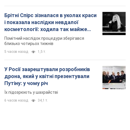
Брітні Спірс зізналася в уколах краси
і показала наслідки невдалої
косметології: ходила так майже
місяць
Помітний наслідок процедури зберігався
близько чотирьох тижнів
5 часов назад
1,5 т.
У Росії заарештували розробників
дрона, який у квітні презентували
Путіну: у чому річ
Їх підозрюють у шахрайстві
6 часов назад
34,1 т.