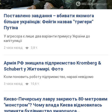
Поставлено завдання – вбивати якомога
більше українців: Фейгін назвав "тригери"
Путіна
У агресора є лише два варіанти примусу України до
капітуляції
2 часа назад
3,8 т.
Армія РФ знищила підприємство Kromberg &
Schubert у Житомирі. Фото
Коли поновить роботу підприємство, наразі невідомо
3 часа назад
10,6 т.
Києво-Печерську лавру закриють 80-метровим
"монстром"? Чому влада Києва відмовилась
зупиняти будівництво хмарочоса