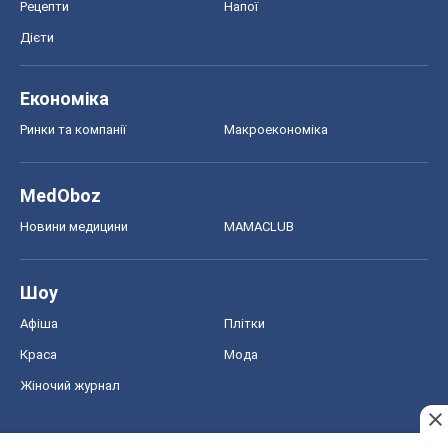
Рецепти
Напої
Дієти
Економіка
Ринки та компанії
Макроекономіка
MedOboz
Новини медицини
MAMACLUB
Шоу
Афіша
Плітки
Краса
Мода
Жіночий журнал