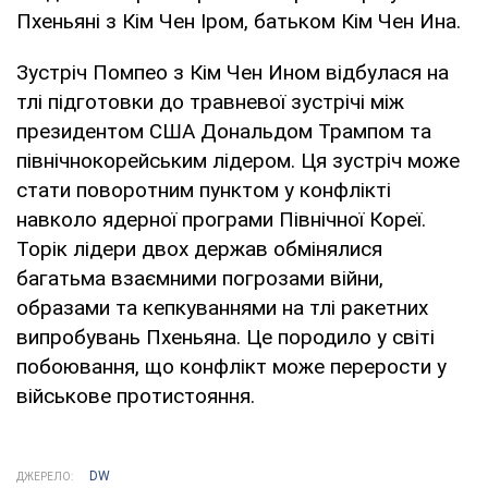
Пхеньяні з Кім Чен Іром, батьком Кім Чен Ина.
Зустріч Помпео з Кім Чен Ином відбулася на
тлі підготовки до травневої зустрічі між
президентом США Дональдом Трампом та
північнокорейським лідером. Ця зустріч може
стати поворотним пунктом у конфлікті
навколо ядерної програми Північної Кореї.
Торік лідери двох держав обмінялися
багатьма взаємними погрозами війни,
образами та кепкуваннями на тлі ракетних
випробувань Пхеньяна. Це породило у світі
побоювання, що конфлікт може перерости у
військове протистояння.
DW
ДЖЕРЕЛО: