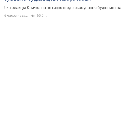
"московського вірянина"
Яка реакція Кличка на петицію щодо скасування будівництва
6 часов назад
65,5 т.