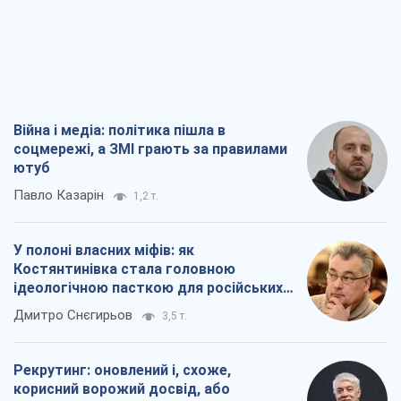
Війна і медіа: політика пішла в
соцмережі, а ЗМІ грають за правилами
ютуб
Павло Казарін
1,2 т.
У полоні власних міфів: як
Костянтинівка стала головною
ідеологічною пасткою для російських
окупантів
Дмитро Снєгирьов
3,5 т.
Рекрутинг: оновлений і, схоже,
корисний ворожий досвід, або