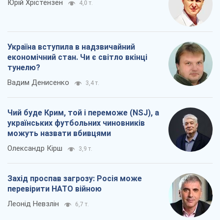
Юрій Хрістензен
4,0 т.
Україна вступила в надзвичайний
економічний стан. Чи є світло вкінці
тунелю?
Вадим Денисенко
3,4 т.
Чий буде Крим, той і переможе (NSJ), а
українських футбольних чиновників
можуть назвати вбивцями
Олександр Кірш
3,9 т.
Захід проспав загрозу: Росія може
перевірити НАТО війною
Леонід Невзлін
6,7 т.