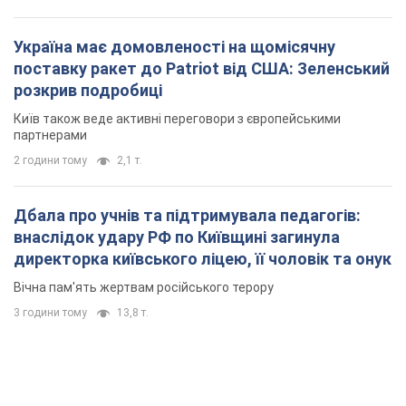
Україна має домовленості на щомісячну
поставку ракет до Patriot від США: Зеленський
розкрив подробиці
Київ також веде активні переговори з європейськими
партнерами
2 години тому
2,1 т.
Дбала про учнів та підтримувала педагогів:
внаслідок удару РФ по Київщині загинула
директорка київського ліцею, її чоловік та онук
Вічна пам'ять жертвам російського терору
3 години тому
13,8 т.