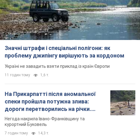
Значні штрафи і спеціальні полігони: як
проблему джипінгу вирішують за кордоном
Україні не завадить взяти приклад із країн Європи
11 годин тому
1,6 т.
На Прикарпатті після аномальної
спеки пройшла потужна злива:
дороги перетворились на річки.
Відео
Негода накрила Івано-Франківщину та
курортний Буковель
7 годин тому
14,3 т.