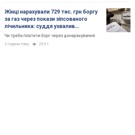
Жінці нарахували 729 тис. грн боргу
за газ через покази зіпсованого
лічильника: суддя ухвалив
неочікуване рішення
Чи треба платити борг через донарахування
2 години тому
29,9 т.