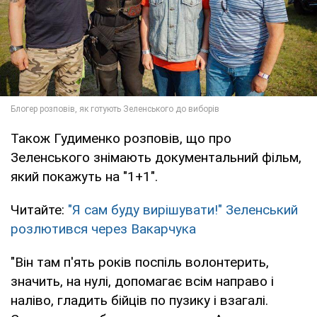
Також Гудименко розповів, що про
Зеленського знімають документальний фільм,
який покажуть на "1+1".
Читайте:
"Я сам буду вирішувати!" Зеленський
розлютився через Вакарчука
"Він там п'ять років поспіль волонтерить,
значить, на нулі, допомагає всім направо і
наліво, гладить бійців по пузику і взагалі.