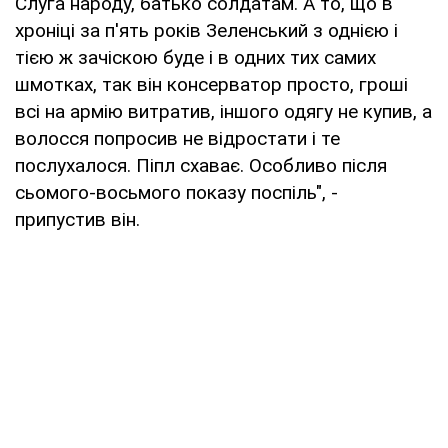
Слуга народу, батько солдатам. А то, що в
хроніці за п'ять років Зеленський з однією і
тією ж зачіскою буде і в одних тих самих
шмотках, так він консерватор просто, гроші
всі на армію витратив, іншого одягу не купив, а
волосся попросив не відростати і те
послухалося. Піпл схаває. Особливо після
сьомого-восьмого показу поспіль", -
припустив він.