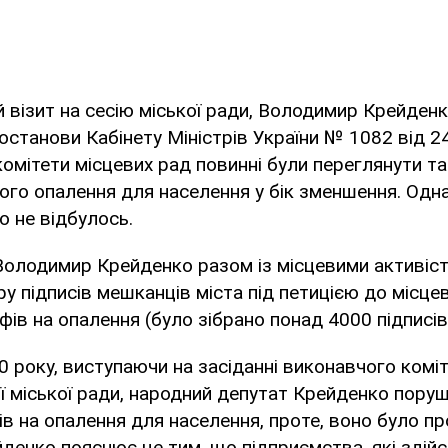
 візит на сесію міської ради, Володимир Крейден
останови Кабінету Міністрів України № 1082 від 2
комітети місцевих рад повинні були переглянути т
ого опалення для населення у бік зменшення. Однак
о не відбулось.
 Володимир Крейденко разом із місцевими активіст
у підписів мешканців міста під петицією до місце
ів на опалення (було зібрано понад 4000 підписів
0 року, виступаючи на засіданні виконавчого комі
 міської ради, народний депутат Крейденко пору
в на опалення для населення, проте, воно було пр
денко пояснює це тим, що підприємства, які здій