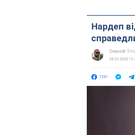
Нардеп ві
справедли
Олексій Ті
28.02.2020 15:
7291