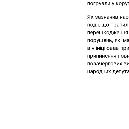
погрузли у кору
Як зазначив нар
події, що трапи
перешкоджання й
порушень, які м
він ініціював п
припинення повн
позачергових ви
народних депутат