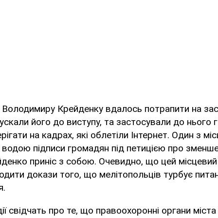
 Володимиру Крейденку вдалось потрапити на засі
ускали його до виступу, та застосували до нього г
рігати на кадрах, які облетіли Інтернет. Один з мі
водою підписи громадян під петицією про зменшен
енко приніс з собою. Очевидно, що цей місцевий
дити докази того, що мелітопольців турбує питан
я.
ії свідчать про те, що правоохоронні органи міст