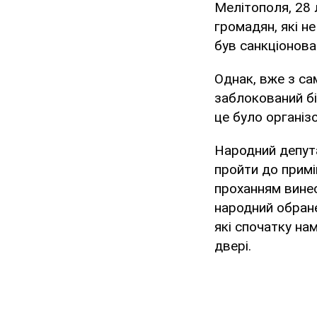
Мелітополя, 28 
громадян, які н
був санкціонов
Однак, вже з са
заблокований бі
це було організ
Народний депут
пройти до примі
проханням винес
народний обранец
які спочатку на
двері.