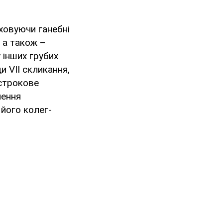
ховуючи ганебні
, а також –
 інших грубих
и VII скликання,
острокове
чення
його колег-