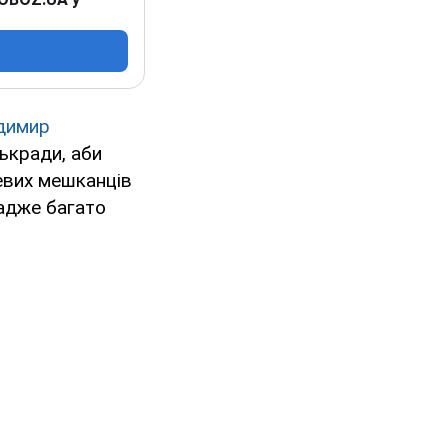
димир
ькради, аби
евих мешканців
 адже багато