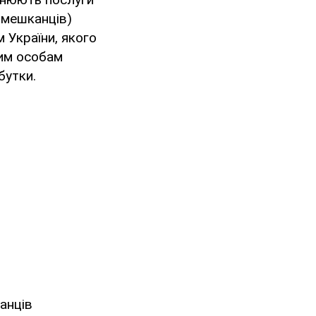
х мешканців)
 України, якого
Цим особам
бутки.
анців