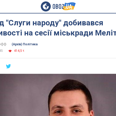
д "Слуги народу" добивався
вості на сесії міськради Мелі
тофф
(Архів) Політика
45
414,5 т.