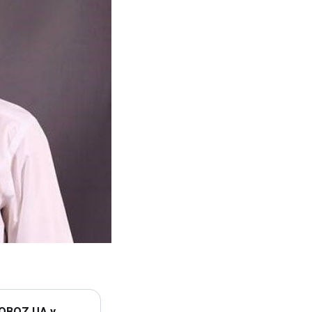
 OBOZ.UA у