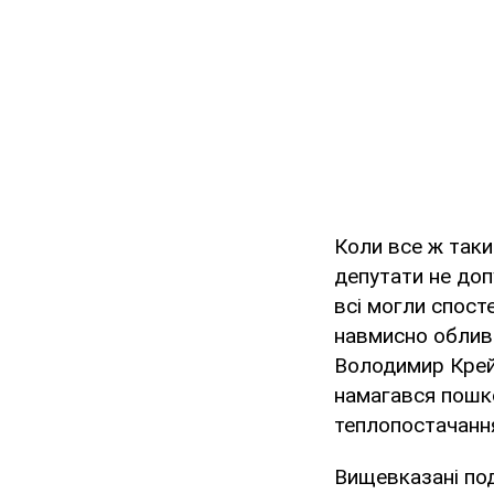
Коли все ж таки
депутати не доп
всі могли спосте
навмисно облив 
Володимир Крейд
намагався пошко
теплопостачанн
Вищевказані под