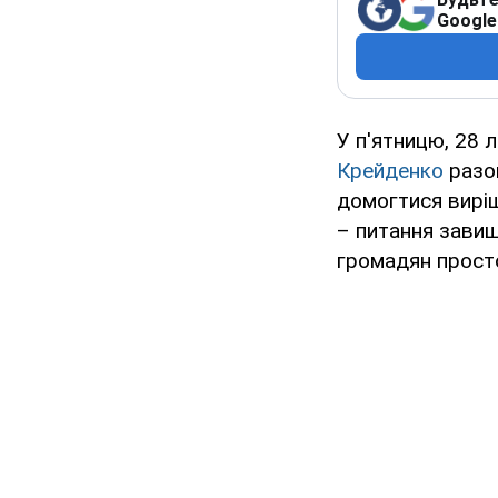
Google
У п'ятницю, 28 
Крейденко
разо
домогтися виріш
– питання завищ
громадян прост