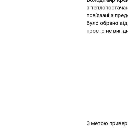
з теплопостачан
пов’язані з пре
було обрано від
просто не вигід
З метою привер