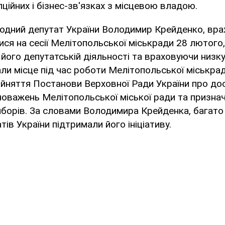
пційних і бізнес-зв'язках з місцевою владою.
одний депутат України Володимир Крейденко, вра
лися на сесії Мелітопольської міськради 28 лютого
ого депутатській діяльності та враховуючи низку
али місце під час роботи Мелітопольської міськрад
рийняття Постанови Верховної Ради України про д
оважень Мелітопольської міської ради та призна
борів. За словами Володимира Крейденка, багато 
ів України підтримали його ініціативу.