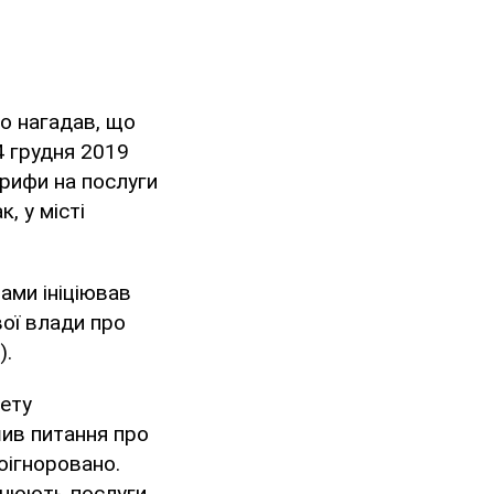
ко нагадав, що
4 грудня 2019
арифи на послуги
, у місті
ами ініціював
вої влади про
).
тету
шив питання про
оігноровано.
снюють послуги