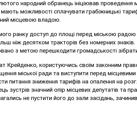
лютого народний обранець ініціював проведення м
е мають можливості сплачувати грабіжницькі тариф
аний місцевою владою.
мого ранку доступ до площі перед міською радою
льш ніж десятком тракторів без номерних знаків.
овано з метою перешкодити громадськості зібрати
ат Крейденко, користуючись своїм законним прав
щення міської ради та виступити перед місцевими
ти питання зниження тарифів на опалення на розгл
ь зустрів значний опір місцевих депутатів та прац
магались не пустити його до зали засідань, зачин