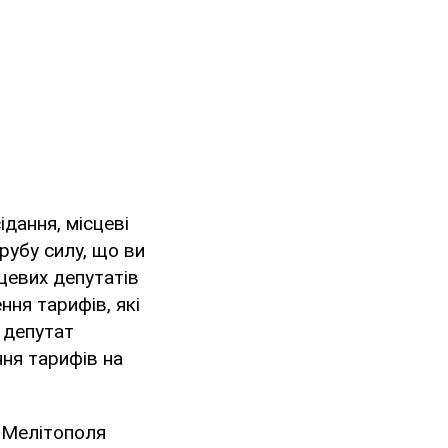
дання, місцеві
рубу силу, що ви
сцевих депутатів
ня тарифів, які
 депутат
ня тарифів на
а Мелітополя