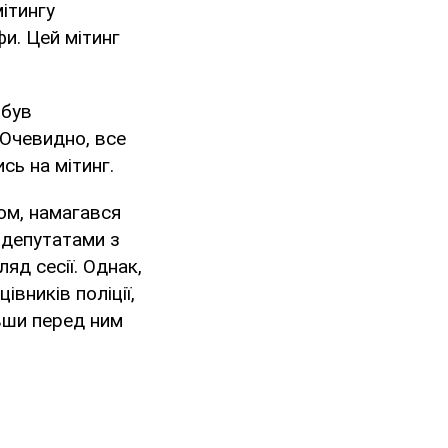
ітингу
и. Цей мітинг
 був
 Очевидно, все
сь на мітинг.
ом, намагався
 депутатами з
яд сесії. Однак,
івників поліції,
ивши перед ним