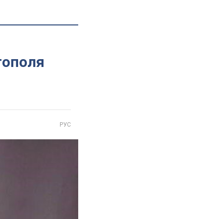
тополя
РУС