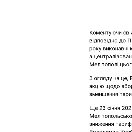
Коментуючи свій
відповідно до П
року виконавчі 
з централізован
Мелітополі цьог
З огляду на це,
акцію щодо збор
зменшення тариф
Ще 23 січня 202
Мелітопольської
зниження тарифі
Володимир Крей