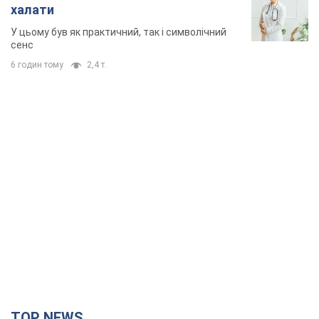
халати
У цьому був як практичний, так і символічний
сенс
6 годин тому
2,4 т.
TOP NEWS