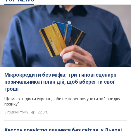
Мікрокредити без міфів: три типові сценарії
позичальника і план дій, щоб вберегти свої
гроші
Що мають діяти українці, аби не переплачувати за "швидку
позику"
3 години тому
22,0 т.
Херсон повністю лишився без світла, у Львові