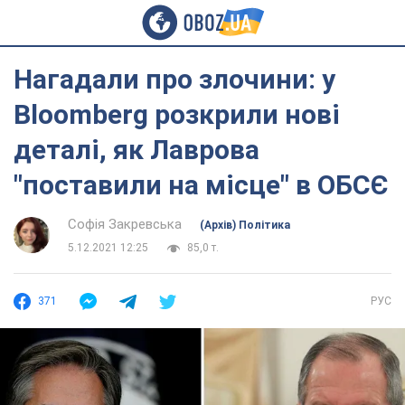
Нагадали про злочини: у
Bloomberg розкрили нові
деталі, як Лаврова
"поставили на місце" в ОБСЄ
Софія Закревська
(Архів) Політика
5.12.2021 12:25
85,0 т.
371
РУС