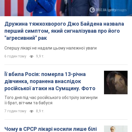
Дружина тяжкохворого Джо Байдена назвала
перший симптом, який сигналізував про його
"агресивний" рак
Спершу лікарі не надали цьому належної уваги
6 годин тому
9,9 т.
Її вбила Росія: померла 13-річна
дівчинка, поранена внаслідок
російської атаки на Сумщину. Фото
Того дня під час російського обстрілу загинули
її брат, вітчим та бабуся
7 годин тому
8,9 т.
Чому в СРСР лікарі носили лише білі