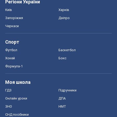
Регіони України
Київ
Харків
Запоріжжя
Дніпро
Черкаси
Спорт
Футбол
Баскетбол
Хокей
Бокс
Формула-1
Моя школа
ГДЗ
Підручники
Онлайн уроки
ДПА
ЗНО
НМТ
СНД посібники