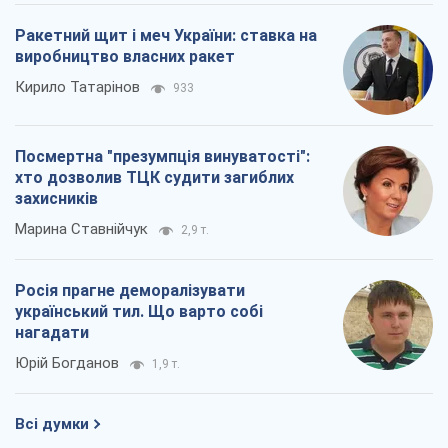
Ракетний щит і меч України: ставка на
виробництво власних ракет
Кирило Татарінов
933
Посмертна "презумпція винуватості":
хто дозволив ТЦК судити загиблих
захисників
Марина Ставнійчук
2,9 т.
Росія прагне деморалізувати
український тил. Що варто собі
нагадати
Юрій Богданов
1,9 т.
Всі думки