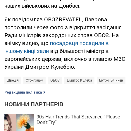
наших військових на Донбасі.
Як повідомляв OBOZREVATEL, Лаврова
потролили через фото з відкриття засідання
Ради міністрів закордонних справ ОБСЄ. На
знімку видно, що
посадовця посадили в
іншому кінці зали
від більшості міністрів
європейських держав, включно з главою МЗС
України Дмитром Кулебою.
Швеція
Стокгольм
ОБСЄ
Дмитро Кулеба
Ентоні Блінкен
Редакційна політика