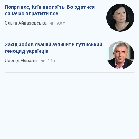
Попри все, Київ вистоїть. Бо здатися
означає втратити все
Ольга Айвазовська
9,8 т.
Захід зобов'язаний зупинити путінський
геноцид українців
Леонід Невзлін
2,8 т.