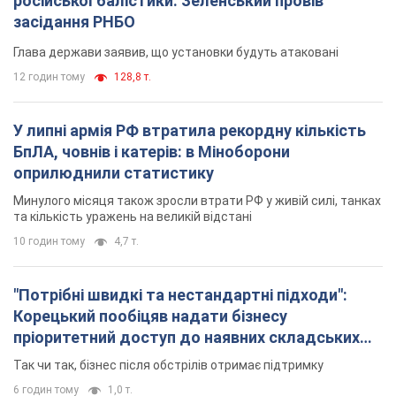
російської балістики: Зеленський провів
засідання РНБО
Глава держави заявив, що установки будуть атаковані
12 годин тому
128,8 т.
У липні армія РФ втратила рекордну кількість
БпЛА, човнів і катерів: в Міноборони
оприлюднили статистику
Минулого місяця також зросли втрати РФ у живій силі, танках
та кількість уражень на великій відстані
10 годин тому
4,7 т.
"Потрібні швидкі та нестандартні підходи":
Корецький пообіцяв надати бізнесу
пріоритетний доступ до наявних складських
приміщень
Так чи так, бізнес після обстрілів отримає підтримку
6 годин тому
1,0 т.