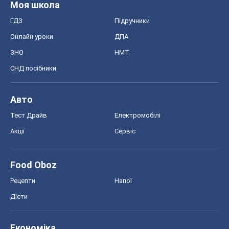
Моя школа
ГДЗ
Підручники
Онлайн уроки
ДПА
ЗНО
НМТ
СНД посібники
Авто
Тест Драйв
Електромобілі
Акції
Сервіс
Food Oboz
Рецепти
Напої
Дієти
Економіка