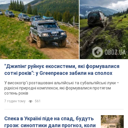
"Джипінг руйнує екосистеми, які формувалися
сотні років": у Greenpeace забили на сполох
У високогір'ї розташовані альпійські та субальпійські луки –
рідкісні природні комплекси, які формувалися протягом
сотень років
7 годин тому
561
Спека в Україні піде на спад, будуть
грози: синоптики дали прогноз, коли