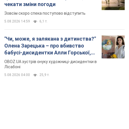
чекати зміни погоди
Зовсім скоро спека поступово відступить
5.08.2026 14:59
6,1 т.
"Чи, може, я залякана з дитинства?"
Олена Зарецька – про вбивство
бабусі-дисидентки Алли Горської,
критику Дмитра Стуса та втечу в
OBOZ.UA зустрів онуку художниці-дисидентки в
Португалію з 5 дітьми
Лісабоні
5.08.2026 04:00
25,9 т.