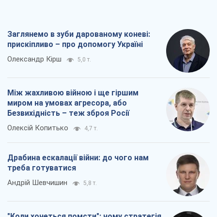
Заглянемо в зуби дарованому коневі:
прискіпливо – про допомогу Україні
Олександр Кірш
5,0 т.
Між жахливою війною і ще гіршим
миром на умовах агресора, або
Безвихідність – теж зброя Росії
Олексій Копитько
4,7 т.
Драбина ескалації війни: до чого нам
треба готуватися
Андрій Шевчишин
5,8 т.
"Коли хочеться помсти": чому стратегія