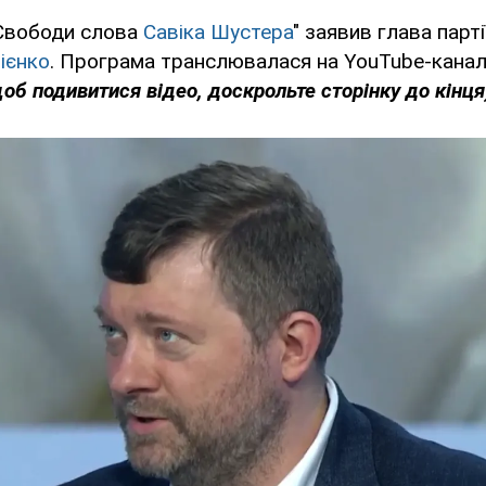
"Свободи слова
Савіка Шустера
" заявив глава парті
ієнко
. Програма транслювалася на YouTube-кана
об подивитися відео, доскрольте сторінку до кінця