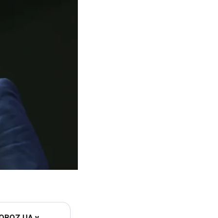
 OBOZ.UA у