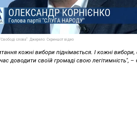
итання кожні вибори піднімається. І кожні вибори,
час доводити своїй громаді свою легітимність",
– 