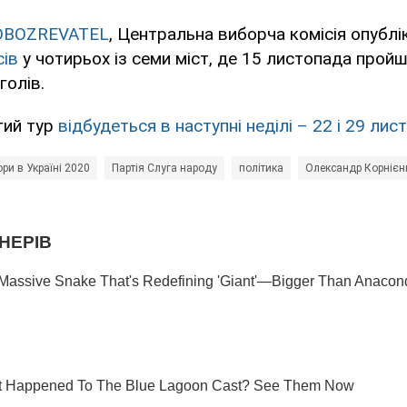
OBOZREVATEL
, Центральна виборча комісія опубл
сів
у чотирьох із семи міст, де 15 листопада прой
голів.
угий тур
відбудеться в наступні неділі – 22 і 29 лис
ри в Україні 2020
Партія Слуга народу
політика
Олександр Корнієн