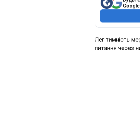
Google
Легітимність мер
питання через н