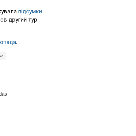
ікувала
підсумки
шов другий тур
топада
.
ко