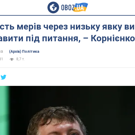
сть мерів через низьку явку в
авити під питання, – Корнієнко
ва
(Архів) Політика
31
8,7 т.