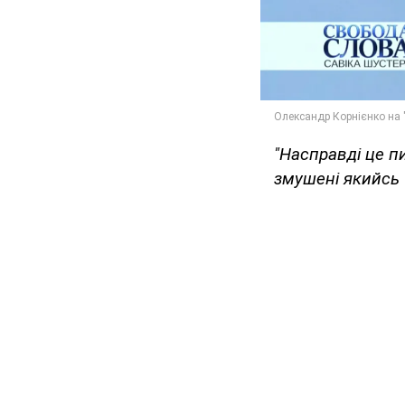
"Насправді це п
змушені якийсь 