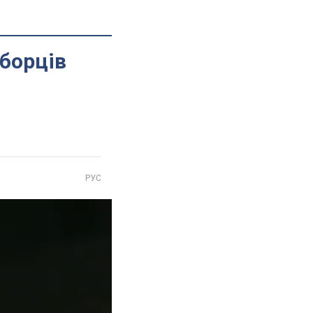
иборців
РУС