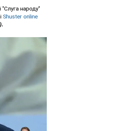
ї "Слуга народу"
лі
Shuster online
).