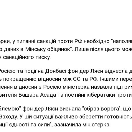
ерки, у питанні санкцій проти РФ необхідно "наполя
ю даних в Мінську обіцянок". Лише після цього мо
 санкційного тиску.
осією та події на Донбасі фон дер Ляєн віднесла д
ь покращенню відносин між ЄС та РФ. Іншими пер
ення відносин з Росією міністерка назвала підтри
вителя Башара Асада та постійні кібератаки проти 
лемою" фон дер Ляєн визнала "образ ворога", що
Заходу. У цій ситуації важливо зберегти готовність
ії єдності та сили", зазначила міністерка.