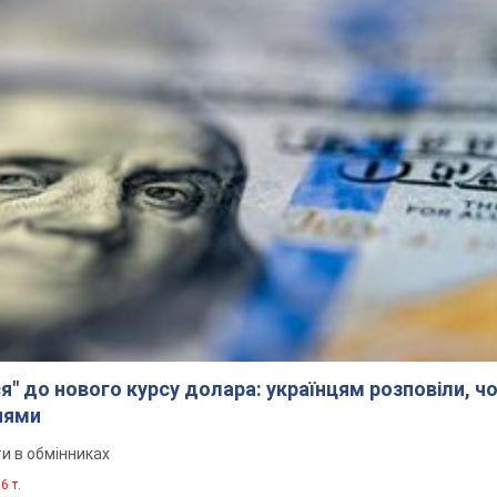
я" до нового курсу долара: українцям розповіли, чо
нями
и в обмінниках
6 т.