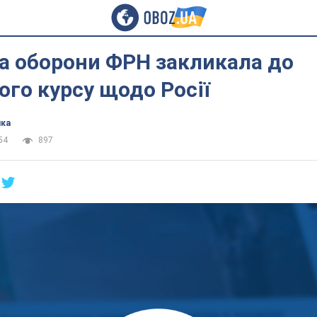
а оборони ФРН закликала до
го курсу щодо Росії
ика
54
897