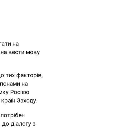
гати на
жна вести мову
о тих факторів,
епонами на
мку Росією
країн Заходу.
 потрібен
 до діалогу з