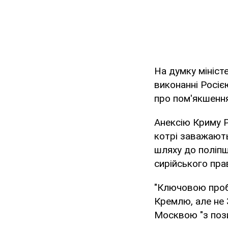
На думку мініст
виконанні Росіє
про пом'якшення
Анексію Криму Р
котрі заважают
шляху до поліпш
сирійського пра
"Ключовою проб
Кремлю, але не 
Москвою "з позиц