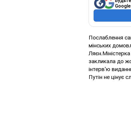
Будьте
Google
Послаблення са
мінських домов
Ляєн.Міністерка
закликала до жо
інтерв'ю виданн
Путін не цінує с