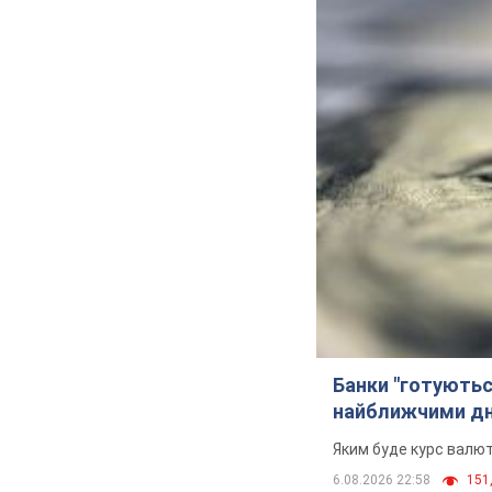
Банки "готуютьс
найближчими д
Яким буде курс валют
6.08.2026 22:58
151,