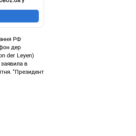
 OBOZ.UA у
нання РФ
 фон дер
on der Leyen)
 заявила в
ітня. "Президент