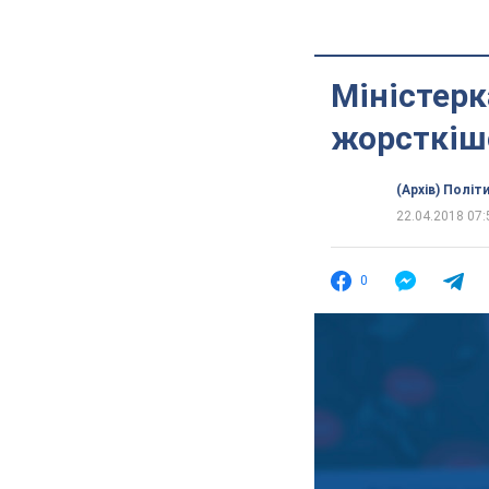
Міністерк
жорсткішо
(Архів) Політ
22.04.2018 07:
0