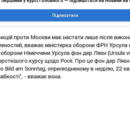
 першими у курсі головного — підпишіться на Новини на
Підписатися
нкцій проти Москви має настати лише після вико
леностей, вважає міністерка оборони ФРН Урсула
 оборони Німеччини Урсула фон дер Ляєн (Ursula v
рсткішого курсу щодо Росії. Про це фон дер Ляєн
ю Bild am Sonntag, оприлюдненому в неділю, 22 кв
лабкості", - вважає вона.