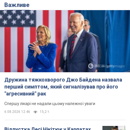
Важливе
Дружина тяжкохворого Джо Байдена назвала
перший симптом, який сигналізував про його
"агресивний" рак
Спершу лікарі не надали цьому належної уваги
6.08.2026 12:46
15,2 т.
Відпустка Лесі Нікітюк у Карпатах