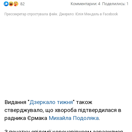
Видання "
Дзеркало тижня
" також
стверджувало, що хвороба підтвердилася в
радника Єрмака
Михайла Подоляка
.
З початку епідемії коронавірусом заразилися