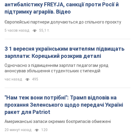
антибалістику FREYJA, санкції проти Росії й
підтримку аграріїв. Відео
Європейські партнери долучаються до спільного проєкту
5 часов назад
55,1 т.
З 1 вересня українським вчителям підвищать
зарплати: Корецький розкрив деталі
Одночасно з підвищенням зарплат педагогам уряд
анонсував збільшення студентських стипендій
час назад
495
"Нам теж вони потрібні": Трамп відповів на
прохання Зеленського щодо передачі Україні
ракет для Patriot
Американські запаси окремих боєприпасів обмежені
20 минут назад
120