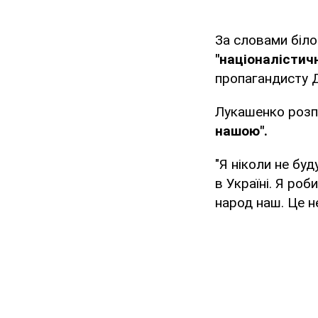
За словами біл
"націоналістич
пропагандисту Д
Лукашенко розп
нашою".
"Я ніколи не буд
в Україні. Я ро
народ наш. Це не