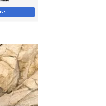
канал
тись