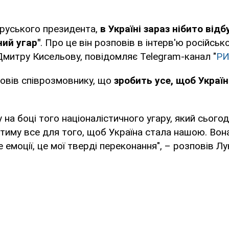
оруського президента,
в Україні зараз нібито від
ний угар"
. Про це він розповів в інтерв'ю російськ
митру Кисельову, повідомляє Telegram-канал "
РИ
овів співрозмовнику, що
зробить усе, щоб Україн
у на боці того націоналістичного угару, який сього
битиму все для того, щоб Україна стала нашою. Вон
 емоції, це мої тверді переконання", – розповів Л