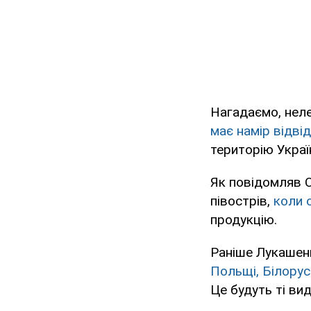
Нагадаємо, нел
має намір відві
територію Україн
Як повідомляв 
півострів,
коли 
продукцію.
Раніше Лукашен
Польщі, Білорус
Це будуть ті вид