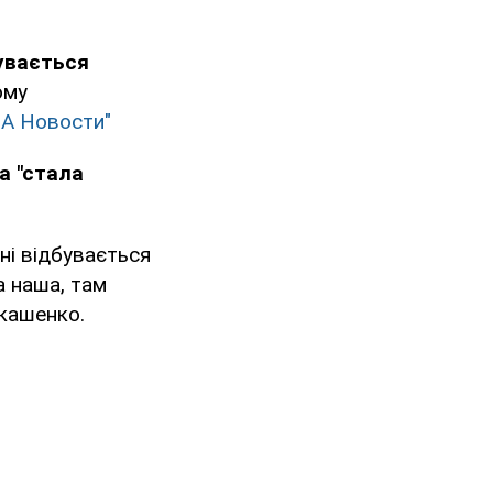
бувається
ому
А Новости"
а "стала
дні відбувається
а наша, там
укашенко.