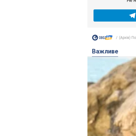
Не н
(Архів) П
Важливе