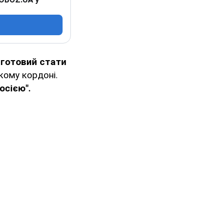
о
готовий стати
ькому кордоні.
осією".