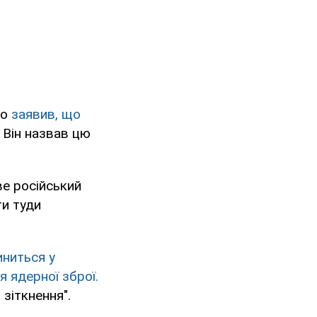
ко
заявив, що
. Він назвав цю
е російський
ти туди
иниться у
 ядерної зброї.
 зіткнення".