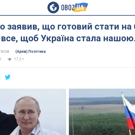
 заявив, що готовий стати на 
все, щоб Україна стала нашою.
тіков
(Архів) Політика
0
17,2 т.