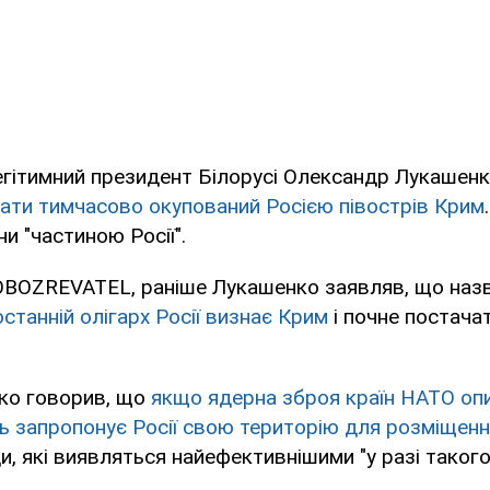
егітимний президент Білорусі Олександр Лукашен
дати тимчасово окупований Росією півострів Крим
и "частиною Росії".
OBOZREVATEL, раніше Лукашенко заявляв, що назв
останній олігарх Росії визнає Крим
і почне постача
ко говорив, що
якщо ядерна зброя країн НАТО оп
ь запропонує Росії свою територію для розміщення
и, які виявляться найефективнішими "у разі такого