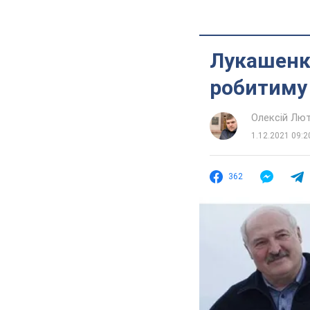
Лукашенко
робитиму 
Олексій Лю
1.12.2021 09:2
362