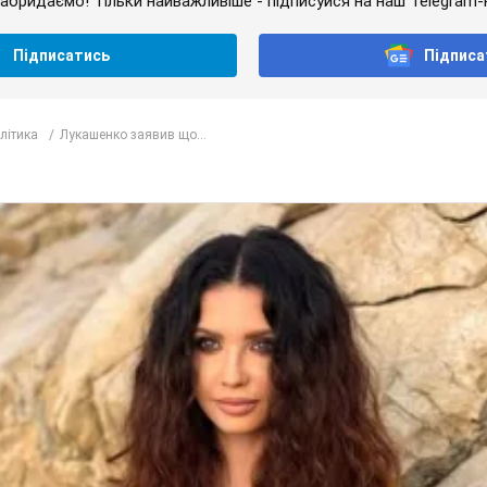
абридаємо! Тільки найважливіше - підписуйся на наш Telegram-
Підписатись
Підписа
олітика
Лукашенко заявив що...