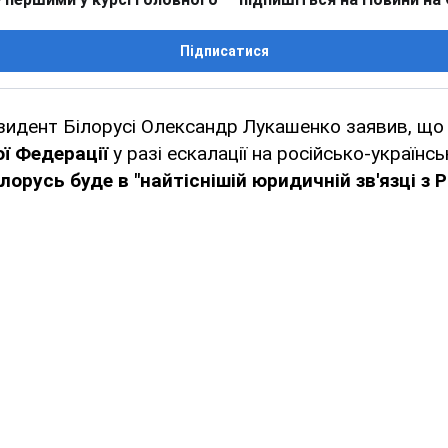
Підписатися
зидент Білорусі Олександр Лукашенко заявив, щ
ої Федерації
у разі ескалації на російсько-українс
ілорусь буде в "найтіснішій юридичній зв'язці з Р