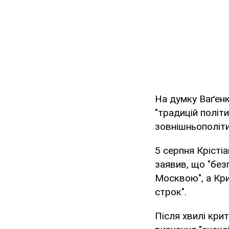
На думку Ваґенк
"традицій політ
зовнішньополіти
5 серпня Крісті
заявив, що "безп
Москвою", а Кри
строк".
Після хвилі крит