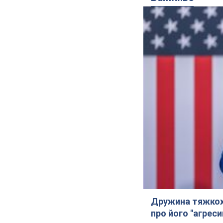
Дружина тяжкох
про його "агреси