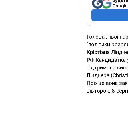
Будьте
Google
Голова Лівої па
"політики розря
Крістіана Ліндн
РФ.Кандидатка у
підтримала висл
Лінднера (Christ
Про це вона зая
вівторок, 8 серп