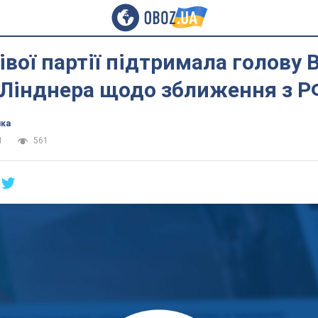
івої партії підтримала голову
 Лінднера щодо зближення з Р
ика
1
561