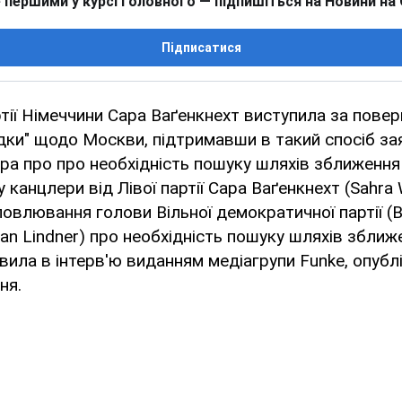
 першими у курсі головного — підпишіться на Новини на
Підписатися
ртії Німеччини Сара Ваґенкнехт виступила за пове
дки" щодо Москви, підтримавши в такий спосіб з
ера про про необхідність пошуку шляхів зближення
 канцлери від Лівої партії Сара Ваґенкнехт (Sahra
овлювання голови Вільної демократичної партії (
ian Lindner) про необхідність пошуку шляхів зближ
вила в інтерв'ю виданням медіагрупи Funke, опубл
ня.