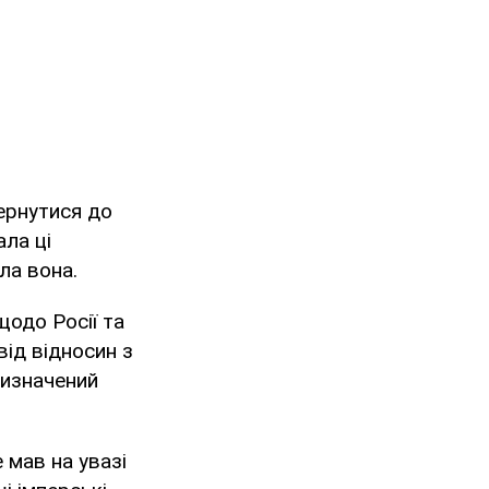
ернутися до
ала ці
ла вона.
щодо Росії та
від відносин з
визначений
 мав на увазі