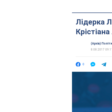
Лідерка Л
Крістіана
(Архів) Політ
8.08.2017 09:1
0