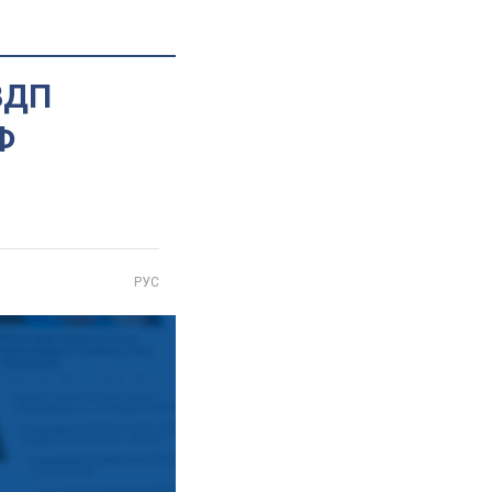
 ВДП
Ф
РУС