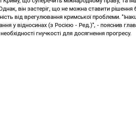
ії Криму, що суперечить міжнародному праву, та інш
Однак, він застеріг, що не можна ставити рішення 
ність від врегулювання кримської проблеми. "Інак
ння у відносинах (з Росією - Ред.)", - пояснив гла
необхідності гнучкості для досягнення прогресу.