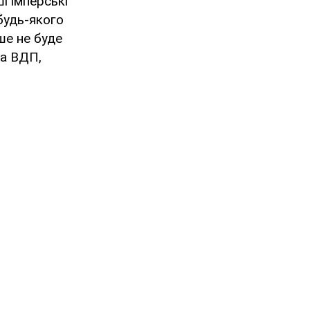
і імперські
будь-якого
ше не буде
ва ВДП,