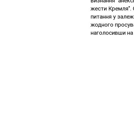
визнання "анекс
жести Кремля". 
питання у залеж
жодного просува
наголосивши на 