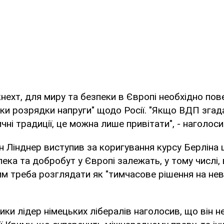
нехт, для миру та безпеки в Європі необхідно пов
ики розрядки напруги" щодо Росії. "Якщо ВДП згад
чні традиції, це можна лише привітати", - наголоси
ан Лінднер виступив за коригування курсу Берліна 
ека та добробут у Європі залежать, у тому числі, 
м треба розглядати як "тимчасове рішення на не
ики лідер німецьких лібералів наголосив, що він не