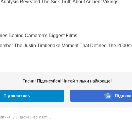
Тисни! Підписуйся! Читай тільки найкраще!
Підписатись
Підписа
олітика
Лідерка Лівої партії...