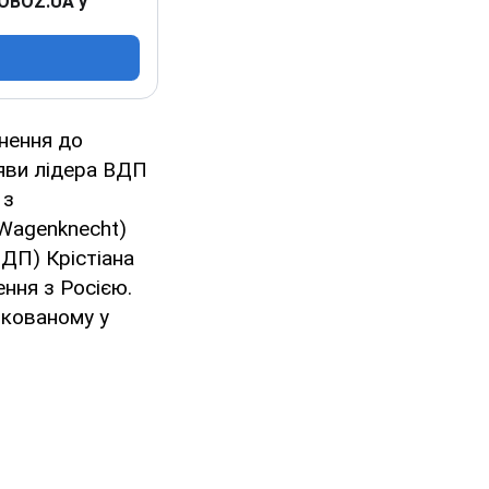
 OBOZ.UA у
рнення до
аяви лідера ВДП
 з
 Wagenknecht)
ВДП) Крістіана
ення з Росією.
ікованому у