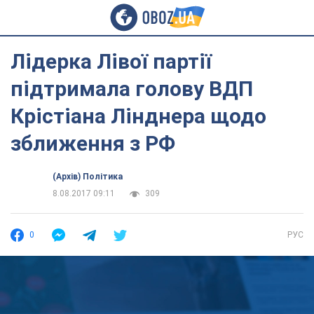
Лідерка Лівої партії
підтримала голову ВДП
Крістіана Лінднера щодо
зближення з РФ
(Архів) Політика
8.08.2017 09:11
309
0
РУС