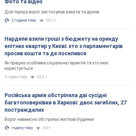
Фото та відео
Для терору ворог застосував ракети та дрони
2 години тому
50,7 т.
Нардепи взяли гроші з бюджету на оренду
елітних квартир у Києві: хто з парламентарів
просив кошти та де поселився
Як працює особлива соціальна гарантія та хто нею
користується
5 годин тому
52,6 т.
Російська армія обстріляла дві сусідні
багатоповерхівки в Харкові: двоє загиблих, 27
постраждалих
Ворог навмисно обстрілює житлові будинки
годину тому
4,0 т.