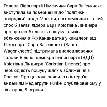
Голова Лівої партії Німеччини Сара Ваґенкнехт
виступила за повернення до "політики
розрядки" щодо Москви, підтримавши в такий
спосіб заяви лідера ВДП Крістіана Лінднера
про про необхідність пошуку шляхів
зближення з РФ.Кандидатка у канцлери від
Лівої партії Сара Ваґенкнехт (Sahra
Wagenknecht) підтримала висловлювання
голови Вільної демократичної партії (ВДП)
Крістіана Лінднера (Christian Lindner) про
необхідність пошуку шляхів зближення з
Росією. Про це вона заявила в інтерв'ю
виданням медіагрупи Funke, опублікованому у
вівторок, 8 серпня.