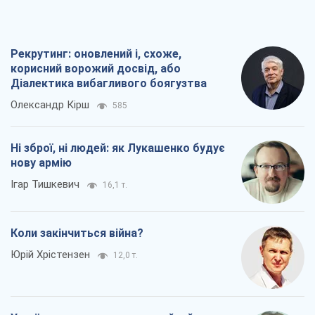
Рекрутинг: оновлений і, схоже,
корисний ворожий досвід, або
Діалектика вибагливого боягузтва
Олександр Кірш
585
Ні зброї, ні людей: як Лукашенко будує
нову армію
Ігар Тишкевич
16,1 т.
Коли закінчиться війна?
Юрій Хрістензен
12,0 т.