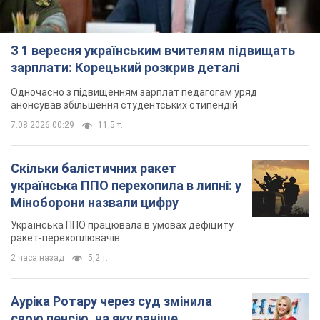
З 1 вересня українським вчителям підвищать
зарплати: Корецький розкрив деталі
Одночасно з підвищенням зарплат педагогам уряд
анонсував збільшення студентських стипендій
7.08.2026 00:29
11,5 т.
Скільки балістичних ракет
українська ППО перехопила в липні: у
Міноборони назвали цифру
Українська ППО працювала в умовах дефіциту
ракет-перехоплювачів
2 часа назад
5,2 т.
Ауріка Ротару через суд змінила
свою пенсію, на яку раніше