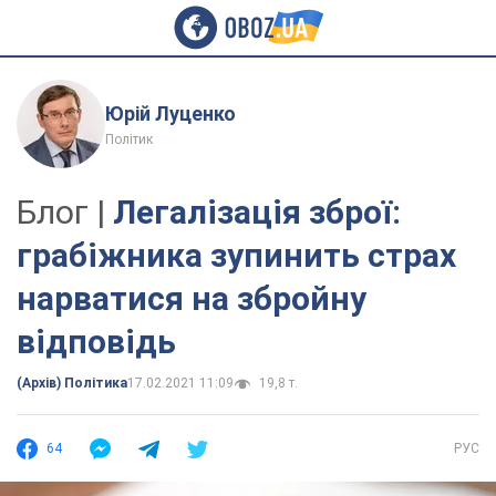
Юрій Луценко
Політик
Блог |
Легалізація зброї:
грабіжника зупинить страх
нарватися на збройну
відповідь
(Архів) Політика
17.02.2021 11:09
19,8 т.
64
РУС