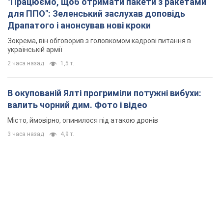
"Працюємо, щоб отримати пакети з ракетами
для ППО": Зеленський заслухав доповідь
Драпатого і анонсував нові кроки
Зокрема, він обговорив з головкомом кадрові питання в
українській армії
2 часа назад
1,5 т.
В окупованій Ялті прогриміли потужні вибухи:
валить чорний дим. Фото і відео
Місто, ймовірно, опинилося під атакою дронів
3 часа назад
4,9 т.