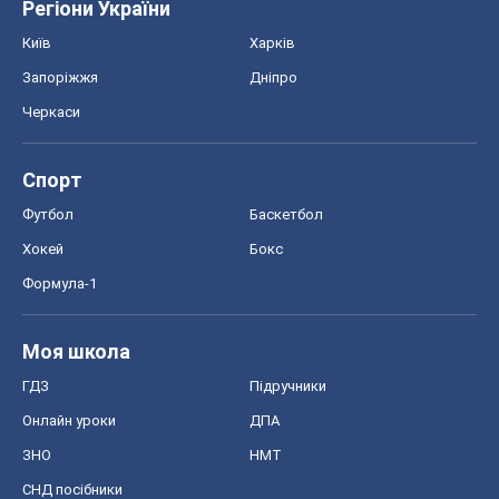
Регіони України
Київ
Харків
Запоріжжя
Дніпро
Черкаси
Спорт
Футбол
Баскетбол
Хокей
Бокс
Формула-1
Моя школа
ГДЗ
Підручники
Онлайн уроки
ДПА
ЗНО
НМТ
СНД посібники