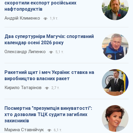
скоротили експорт російських
нафтопродуктів
Андрій Клименко
1,9 т.
Два супертурніри Магучіх: спортивний
календар осені 2026 року
Олександр Липенко
5,1 т.
Ракетний щит і меч України: ставка на
виробництво власних ракет
Кирило Татарінов
2,7 т.
Посмертна "презумпція винуватості":
хто дозволив ТЦК судити загиблих
захисників
Марина Ставнійчук
6,1 т.