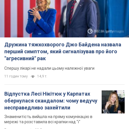
Дружина тяжкохворого Джо Байдена назвала
перший симптом, який сигналізував про його
"агресивний" рак
Спершу лікарі не надали цьому належної уваги
11 годин тому
14,9 т.
Відпустка Лесі Нікітюк у Карпатах
обернулася скандалом: чому ведучу
несправедливо захейтили
Знаменитість вийшла на пряму комунікацію в
мережі та розставила всі крапки над "і"