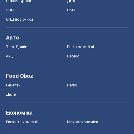
Онлайн уроки
ДПА
ЗНО
НМТ
СНД посібники
Авто
Тест Драйв
Електромобілі
Акції
Сервіс
Food Oboz
Рецепти
Напої
Дієти
Економіка
Ринки та компанії
Макроекономіка