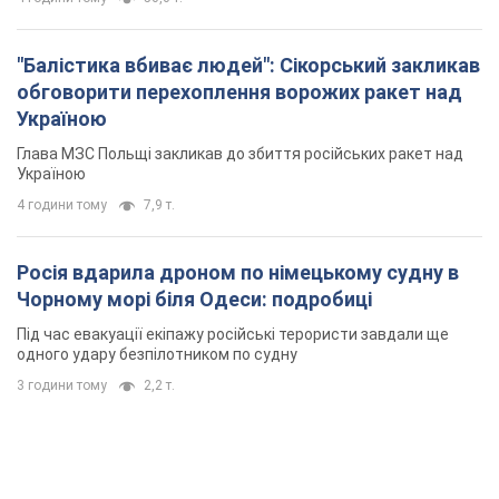
"Балістика вбиває людей": Сікорський закликав
обговорити перехоплення ворожих ракет над
Україною
Глава МЗС Польщі закликав до збиття російських ракет над
Україною
4 години тому
7,9 т.
Росія вдарила дроном по німецькому судну в
Чорному морі біля Одеси: подробиці
Під час евакуації екіпажу російські терористи завдали ще
одного удару безпілотником по судну
3 години тому
2,2 т.