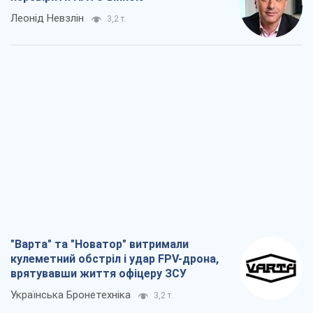
Леонід Невзлін
3,2 т.
"Варта" та "Новатор" витримали
кулеметний обстріл і удар FPV-дрона,
врятувавши життя офіцеру ЗСУ
Українська Бронетехніка
3,2 т.