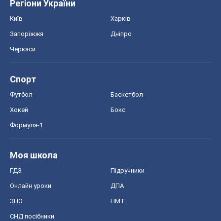
Регіони України
Київ
Харків
Запоріжжя
Дніпро
Черкаси
Спорт
Футбол
Баскетбол
Хокей
Бокс
Формула-1
Моя школа
ГДЗ
Підручники
Онлайн уроки
ДПА
ЗНО
НМТ
СНД посібники