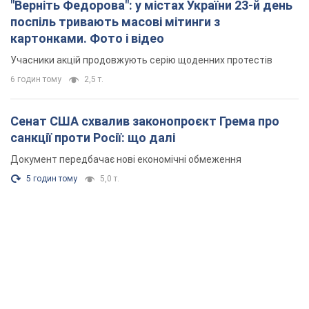
"Верніть Федорова": у містах України 23-й день
поспіль тривають масові мітинги з
картонками. Фото і відео
Учасники акцій продовжують серію щоденних протестів
6 годин тому
2,5 т.
Сенат США схвалив законопроєкт Грема про
санкції проти Росії: що далі
Документ передбачає нові економічні обмеження
5 годин тому
5,0 т.