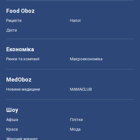
Food Oboz
Рецепти
Напої
Дієти
Економіка
Ринки та компанії
Макроекономіка
MedOboz
Новини медицини
MAMACLUB
Шоу
Афіша
Плітки
Краса
Мода
Жіночий журнал