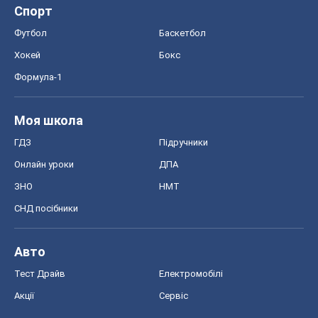
Спорт
Футбол
Баскетбол
Хокей
Бокс
Формула-1
Моя школа
ГДЗ
Підручники
Онлайн уроки
ДПА
ЗНО
НМТ
СНД посібники
Авто
Тест Драйв
Електромобілі
Акції
Сервіс