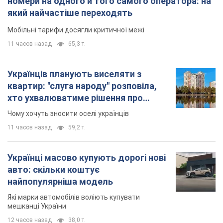
номери на одного й того самого оператора: на
який найчастіше переходять
Мобільні тарифи досягли критичної межі
11 часов назад
65,3 т.
Українців планують виселяти з
квартир: "слуга народу" розповіла,
хто ухвалюватиме рішення про
знесення будинків
Чому хочуть зносити оселі українців
11 часов назад
59,2 т.
Українці масово купують дорогі нові
авто: скільки коштує
найпопулярніша модель
Які марки автомобілів воліють купувати
мешканці України
12 часов назад
38,0 т.