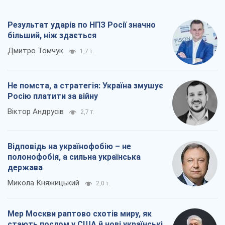
Результат ударів по НПЗ Росії значно
більший, ніж здається
Дмитро Томчук
1,7 т.
Не помста, а стратегія: Україна змушує
Росію платити за війну
Віктор Андрусів
2,7 т.
Відповідь на українофобію – не
полонофобія, а сильна українська
держава
Микола Княжицький
2,0 т.
Мер Москви раптово схотів миру, як
стають послом у США й нові українські