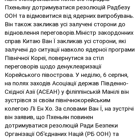
Пхеньяну дотримуватися резолюцій Радбезу
ООН та відмовитися від ядерних випробувань.
Він також закликав усі залучені сторони до
відновлення переговорів.Міністр закордонних
справ Китаю Ван Ї закликав усі сторони, які
залучені до ситуації навколо ядерної програми
Північної Кореї, повернутися за стіл
переговорів щодо денуклеаризації
Корейського півострова. У неділю, 6 серпня,
на полях заходів Асоціації держав Південно-
Східної Азії (АСЕАН) у філіппінській Манілі він
зустрівся зі своїм північнокорейським
колегою Лі Ен Хо. За словами Ван Ї, на зустрічі
він заявив, що Пхеньян повинен
дотримуватися резолюцій Ради Безпеки
Організації Об'єднаних Націй (РБ ООН) та