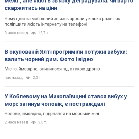
межі", але якість зв'язку деградувала: чи варто
скаржитись на ціни
Чому ціни на мобільний зв'язок зросли у кілька разів і як
поліпшити якість інтернету на телефоні
3 часа назад
18,7 т.
В окупованій Ялті прогриміли потужні вибухи:
валить чорний дим. Фото і відео
Місто, ймовірно, опинилося під атакою дронів
час назад
2,3 т.
У Коблевому на Миколаївщині стався вибух у
морі: загинув чоловік, є постраждалі
Чоловік, ймовірно, підірвався на морській міні
2 часа назад
3,0 т.