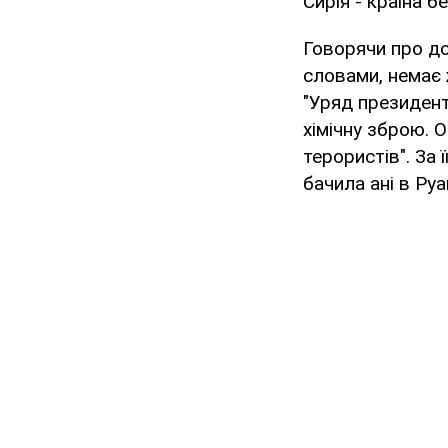
Сирія - країна 
Говорячи про дол
словами, немає 
"Уряд президен
хімічну зброю. 
терористів". За 
бачила ані в Руа