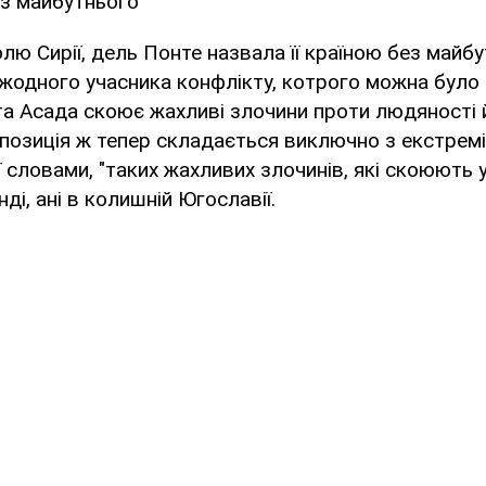
без майбутнього
ю Сирії, дель Понте назвала її країною без майбут
жодного учасника конфлікту, котрого можна було 
та Асада скоює жахливі злочини проти людяності 
Опозиція ж тепер складається виключно з екстреміс
її словами, "таких жахливих злочинів, які скоюють у 
нді, ані в колишній Югославії.