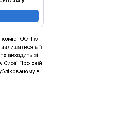
 OBOZ.UA у
комісії ООН із
 залишатися в її
те виходить зі
 Сирії. Про свій
публікованому в