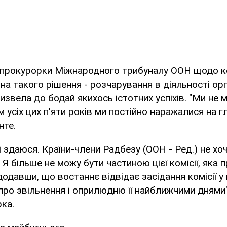
-прокурорки Міжнародного трибуналу ООН щодо к
ина такого рішення - розчарування в діяльності ор
призвела до бодай якихось істотних успіхів. "Ми не
м усіх цих п'яти років ми постійно наражалися на гл
нте.
і здаюся. Країни-члени Радбезу (ООН - Ред.) не хо
Я більше не можу бути частиною цієї комісії, яка пр
одавши, що востаннє відвідає засідання комісії у 
про звільнення і оприлюдню її найближчими днями"
ка.