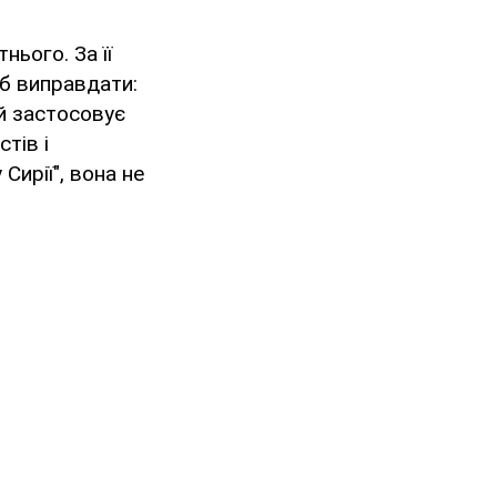
нього. За її
б виправдати:
й застосовує
тів і
Сирії", вона не