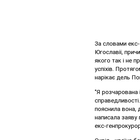
За словами екс
Югославії, прич
якого так і не 
успіхів. Протяго
нарікає дель По
"Я розчарована 
справедливості. 
пояснила вона, д
написала заяву 
екс-генпрокурор