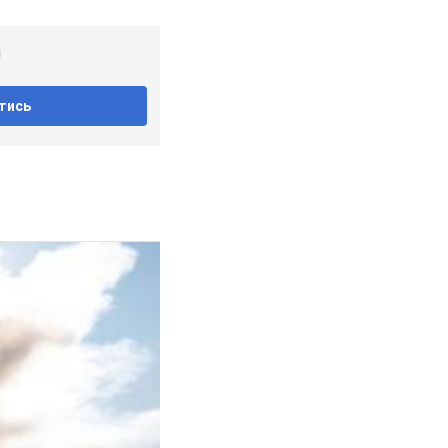
!
тись