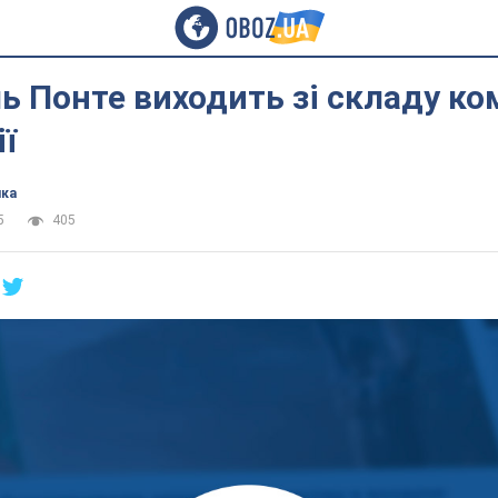
ь Понте виходить зі складу ко
ї
ика
5
405