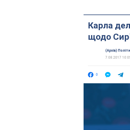
Карла дел
щодо Сирі
(Архів) Політ
7.08.2017 10:0
0