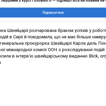
 першими у курсі головного — підпишіться на Новини на
Підписатися
ка Швейцарії розчарована браком успіхів у роботі 
дій в Сирії й повідомила, що не має більше наміру
генеральна прокурорка Швейцарії Карла дель Пон
ї міжнародної комісії ООН з розслідування подій у
осила в інтерв'ю швейцарському виданню Blick, о
.