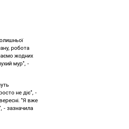
олишньої
гану, робота
 маємо жодних
ухий мур", -
чуть
осто не діє", -
вересні. "Я вже
, - зазначила