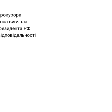
прокурора
 вона вивчала
президента РФ
ідповідальності