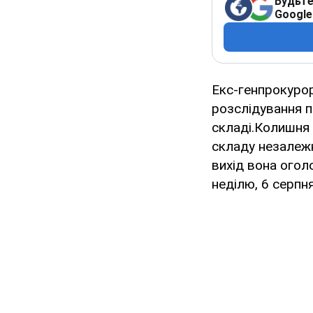
Будьте
Google
Екс-генпрокурор
розслідування по
складі.Колишня 
складу незалежно
вихід вона огол
неділю, 6 серпня