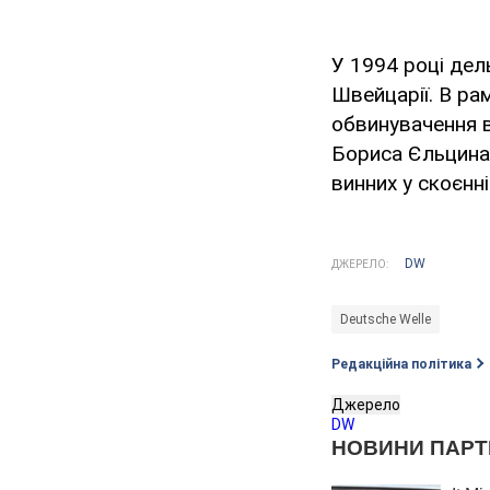
У 1994 році дел
Швейцарії. В рам
обвинувачення в
Бориса Єльцина
винних у скоєнні
DW
ДЖЕРЕЛО:
Deutsche Welle
Редакційна політика
Джерело
DW