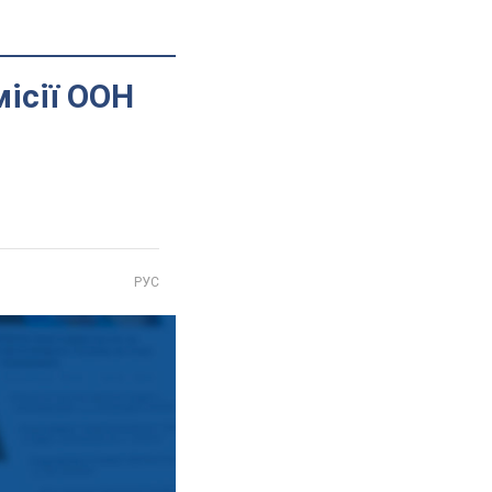
місії ООН
РУС