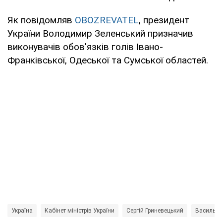
Як повідомляв
OBOZREVATEL
, президент
України Володимир Зеленський призначив
виконувачів обов'язків голів Івано-
Франківської, Одеської та Сумської областей.
Україна
Кабінет міністрів України
Сергій Гриневецький
Василь 