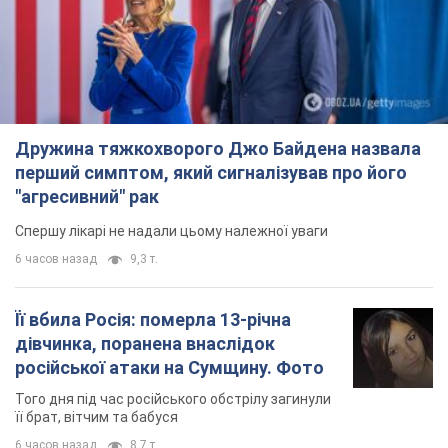
Дружина тяжкохворого Джо Байдена назвала
перший симптом, який сигналізував про його
"агресивний" рак
Спершу лікарі не надали цьому належної уваги
6 часов назад
9,3 т.
Її вбила Росія: померла 13-річна
дівчинка, поранена внаслідок
російської атаки на Сумщину. Фото
Того дня під час російського обстрілу загинули
її брат, вітчим та бабуся
6 часов назад
8,7 т.