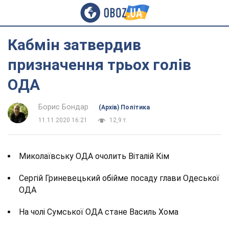
Кабмін затвердив
призначення трьох голів
ОДА
Борис Бондар
(Архів) Політика
11.11.2020 16:21
12,9 т.
Миколаївську ОДА очолить Віталій Кім
Сергій Гриневецький обійме посаду глави Одеської
ОДА
На чолі Сумської ОДА стане Василь Хома