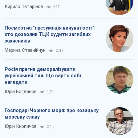
Кирило Татарінов
657
Посмертна "презумпція винуватості":
хто дозволив ТЦК судити загиблих
захисників
Марина Ставнійчук
2,4 т.
Росія прагне деморалізувати
український тил. Що варто собі
нагадати
Юрій Богданов
1,7 т.
Господарі Чорного моря: про козацьку
морську славу
Юрій Кирпичов
2,1 т.