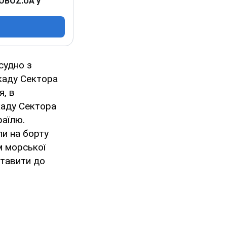
 OBOZ.UA у
судно з
каду Сектора
я, в
каду Сектора
раїлю.
ли на борту
м морської
ставити до