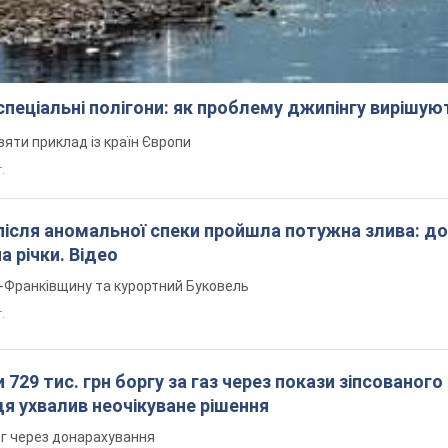
 спеціальні полігони: як проблему джипінгу вирішу
зяти приклад із країн Європи
т.
після аномальної спеки пройшла потужна злива: д
а річки. Відео
о-Франківщину та курортний Буковель
.
 729 тис. грн боргу за газ через покази зіпсованого
дя ухвалив неочікуване рішення
рг через донарахування