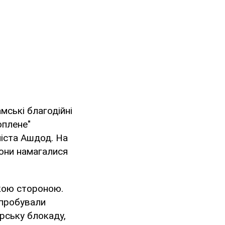
амські благодійні
оплене"
міста Ашдод. На
Вони намагалися
ькою стороною.
спробували
рську блокаду,