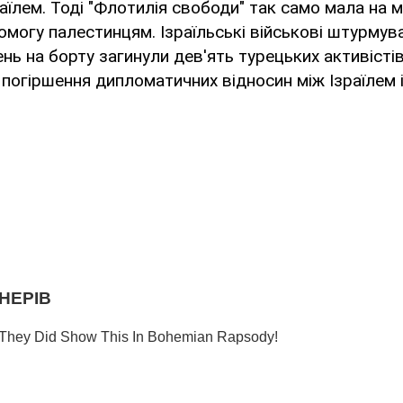
аїлем. Тоді "Флотилія свободи" так само мала на 
омогу палестинцям. Ізраїльські військові штурмув
ень на борту загинули дев'ять турецьких активістів
 погіршення дипломатичних відносин між Ізраїлем 