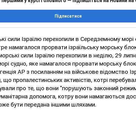
 першими у курсі головного — підпишіться на Новини на
Підписатися
кі сили Ізраїлю перехопили в Середземному морі 
тре намагалося прорвати ізраїльську морську бло
морські сили Ізраїлю перехопили в неділю, 29 липн
орі судно, яке намагалося прорвати морську бло
агенція AP з посиланням на військове відомство Із
 що пропалестинських активістів, котрі перебува
ували про те, що вони "порушують законний режи
гуманітарна допомога, котру вони намагаються до
оже бути передана іншими шляхами.