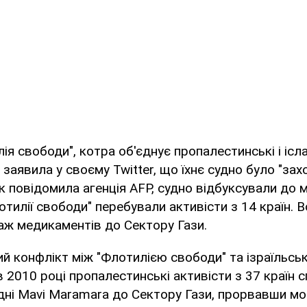
ія свободи", котра об'єднує пропалестинські і ісл
у, заявила у своєму Twitter, що їхнє судно було "зах
Як повідомила агенція AFP, судно відбуксували до 
отилії свободи" перебували активісти з 14 країн. 
аж медикаментів до Сектору Гази.
й конфлікт між "Флотилією свободи" та ізраїльс
 2010 році пропалестинські активісти з 37 країн 
дні Mavi Maramara до Сектору Гази, прорвавши мо