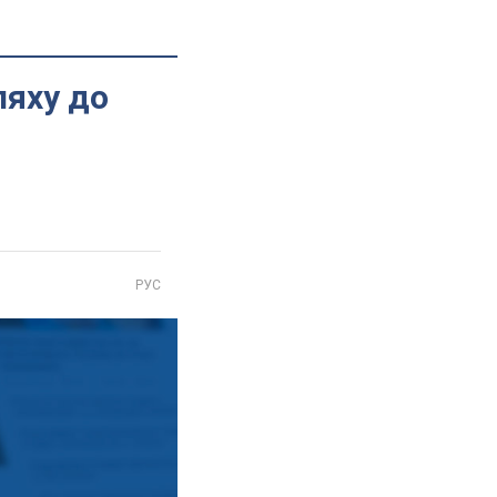
ляху до
РУС