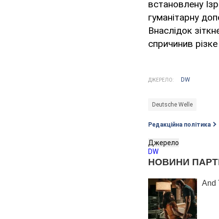
встановлену Ізр
гуманітарну доп
Внаслідок зіткн
спричинив різке
DW
ДЖЕРЕЛО:
Deutsche Welle
Редакційна політика
Джерело
DW