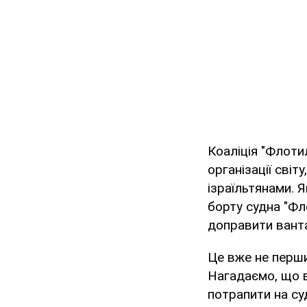
Коаліція "Флотил
організації світ
ізраїльтянами. 
борту судна "Фл
доправити вант
Це вже не перши
Нагадаємо, що в
потрапити на су