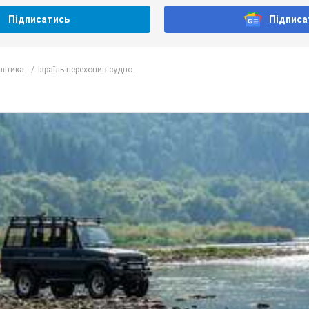
Підписатись
Підписа
олітика
Ізраїль перехопив судно...