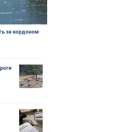
ють за кордоном
ороги