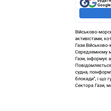
Будьте
Google
Військово-морсь
активістами, ко
Гази.Військово-
Середземному м
Гази, інформує 
Повідомляється,
судна, поінформ
блокади", і що 
Сектора Гази, м