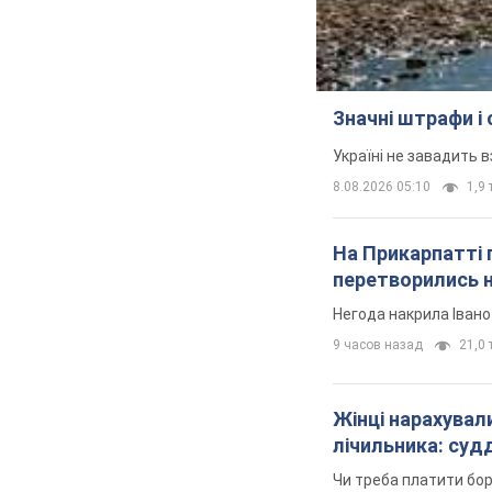
Значні штрафи і
Україні не завадить в
8.08.2026 05:10
1,9 
На Прикарпатті 
перетворились н
Негода накрила Іван
9 часов назад
21,0 т
Жінці нарахували
лічильника: суд
Чи треба платити бо