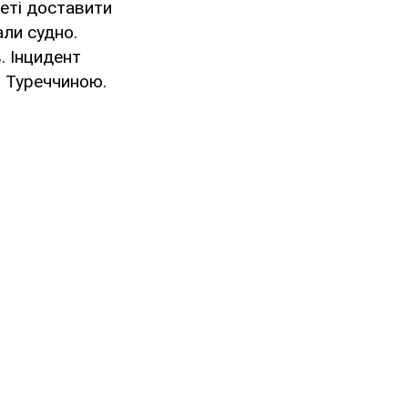
меті доставити
али судно.
. Інцидент
і Туреччиною.