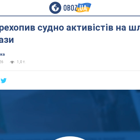
ерехопив судно активістів на ш
ази
ика
26
1,0 т.