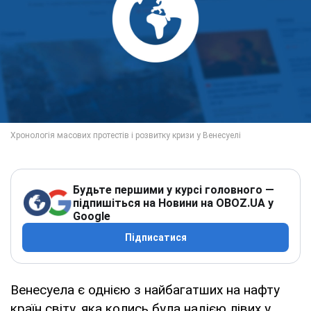
Будьте першими у курсі головного —
підпишіться на Новини на OBOZ.UA у
Google
Підписатися
Венесуела є однією з найбагатших на нафту
країн світу, яка колись була надією лівих у