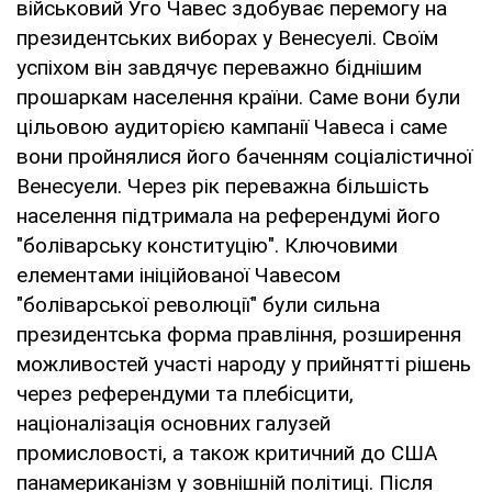
військовий Уго Чавес здобуває перемогу на
президентських виборах у Венесуелі. Своїм
успіхом він завдячує переважно біднішим
прошаркам населення країни. Саме вони були
цільовою аудиторією кампанії Чавеса і саме
вони пройнялися його баченням соціалістичної
Венесуели. Через рік переважна більшість
населення підтримала на референдумі його
"боліварську конституцію". Ключовими
елементами ініційованої Чавесом
"боліварської революції" були сильна
президентська форма правління, розширення
можливостей участі народу у прийнятті рішень
через референдуми та плебісцити,
націоналізація основних галузей
промисловості, а також критичний до США
панамериканізм у зовнішній політиці. Після