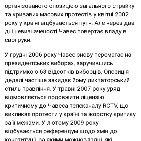
організованого опозицією загального страйку
та кривавих масових протестів у квітні 2002
року у країні відбувається путч. Але через два
дні невизначеності Чавес повертає владу в
свої руки.
У грудні 2006 року Чавес знову перемагає на
президентських виборах, заручившись
підтримкою 63 відсотків виборців. Опозиція
дедалі частіше закидає йому диктаторський
стиль правління. У травні 2007 року уряд
відмовляється подовжити ліцензію
критичному до Чавеса телеканалу RCTV, що
викликає протести у країні та жорстку критику
за її межами. У лютому 2009 року
відбувається референдум щодо змін до
конституції, за якими можновладці, які