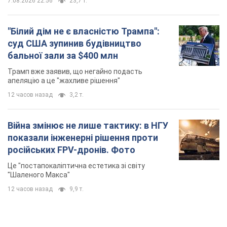
7.08.2026 22:56
23,7 т.
"Білий дім не є власністю Трампа":
суд США зупинив будівництво
бальної зали за $400 млн
Трамп вже заявив, що негайно подасть
апеляцію а це "жахливе рішення"
12 часов назад
3,2 т.
Війна змінює не лише тактику: в НГУ
показали інженерні рішення проти
російських FPV-дронів. Фото
Це "постапокаліптична естетика зі світу
"Шаленого Макса"
12 часов назад
9,9 т.