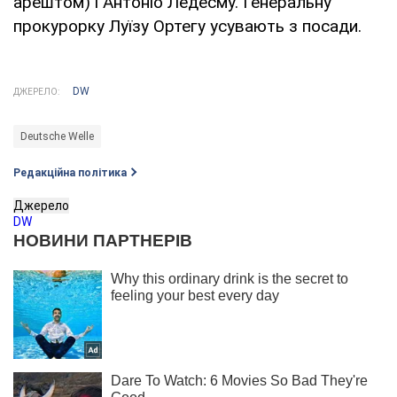
арештом) і Антоніо Ледесму. Генеральну
прокурорку Луїзу Ортегу усувають з посади.
DW
ДЖЕРЕЛО:
Deutsche Welle
Редакційна політика
Джерело
DW