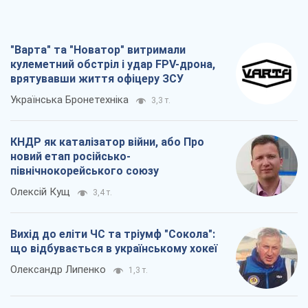
"Варта" та "Новатор" витримали
кулеметний обстріл і удар FPV-дрона,
врятувавши життя офіцеру ЗСУ
Українська Бронетехніка
3,3 т.
КНДР як каталізатор війни, або Про
новий етап російсько-
північнокорейського союзу
Олексій Кущ
3,4 т.
Вихід до еліти ЧС та тріумф "Сокола":
що відбувається в українському хокеї
Олександр Липенко
1,3 т.