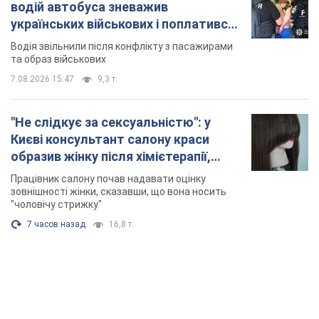
водій автобуса зневажив
українських військових і поплатився.
Відео
Водія звільнили після конфлікту з пасажирами
та образ військових
7.08.2026 15:47
9,3 т.
"Не слідкує за сексуальністю": у
Києві консультант салону краси
образив жінку після хімієтерапії,
розгорівся скандал. Фото
Працівник салону почав надавати оцінку
зовнішності жінки, сказавши, що вона носить
"чоловічу стрижку"
7 часов назад
16,8 т.