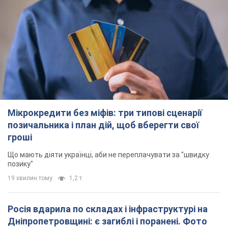
Мікрокредити без міфів: три типові сценарії
позичальника і план дій, щоб вберегти свої
гроші
Що мають діяти українці, аби не переплачувати за "швидку
позику"
19 хвилин тому
1,2 т.
Росія вдарила по складах і інфраструктурі на
Дніпропетровщині: є загиблі і поранені. Фото