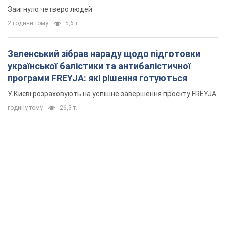
Заигнуло четверо людей
2 години тому
5,6 т.
Зеленський зібрав нараду щодо підготовки
української балістики та антибалістичної
програми FREYJA: які рішення готуються
У Києві розраховують на успішне завершення проєкту FREYJA
годину тому
26,3 т.