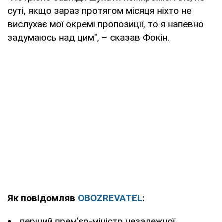
суті, якщо зараз протягом місяця ніхто не
вислухає мої окремі пропозиції, то я напевно
задумаюсь над цим", – сказав Фокін.
Як повідомляв
OBOZREVATEL
:
перший прем'єр-міністр незалежної