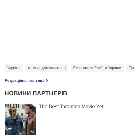
Україна
мінські домовленості
Переговори Росії та України
Трист
Редакційна політика