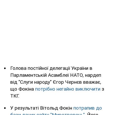
Голова постійної делегації України в
Парламентській Асамблеї НАТО, нардеп
від "Слуги народу" Єгор Чернєв вважає,
що Фокіна
потрібно негайно виключити
з
ТКГ.
У результаті Вітольд Фокін
потрапив до
бази даних сайту "Миротворець"
. Його