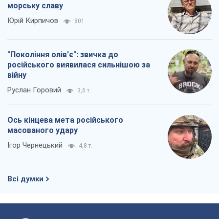
морську славу
Юрій Кирпичов
801
"Покоління олів'є": звичка до
російського виявилася сильнішою за
війну
Руслан Горовий
3,6 т.
Ось кінцева мета російського
масованого удару
Ігор Чернецький
4,8 т.
Всі думки