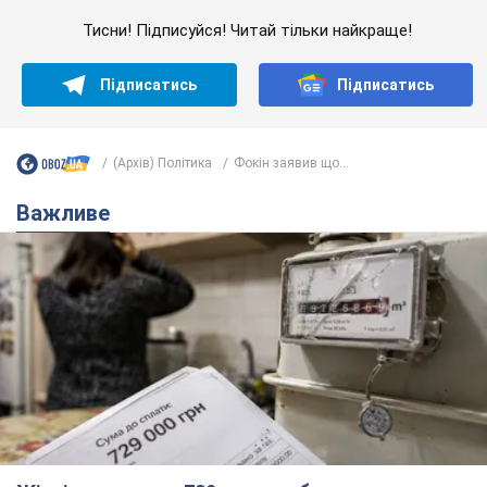
Тисни! Підписуйся! Читай тільки найкраще!
Підписатись
Підписатись
(Архів) Політика
Фокін заявив що...
Важливе