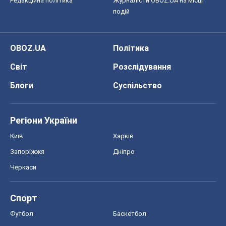
Редакційна політика
Журналісти OBOZ.UA на місці
подій
OBOZ.UA
Політика
Світ
Розслідування
Блоги
Суспільство
Регіони України
Київ
Харків
Запоріжжя
Дніпро
Черкаси
Спорт
Футбол
Баскетбол