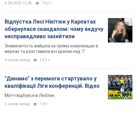
6.08.2026 12:46
15,6 т.
Відпустка Лесі Нікітюк у Карпатах
обернулася скандалом: чому ведучу
несправедливо захейтили
Знаменитість вийшла на пряму комунікацію в
мережі та розставила всі крапки над "і"
9 часов назад
12,5 т.
"Динамо" з перемоги стартувало у
кваліфікації Ліги конференцій. Відео
Матч відбувся в Любліні
5 часов назад
1,8 т.