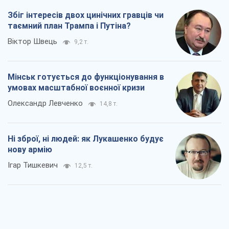
Збіг інтересів двох цинічних гравців чи
таємний план Трампа і Путіна?
Віктор Швець
9,2 т.
Мінськ готується до функціонування в
умовах масштабної воєнної кризи
Олександр Левченко
14,8 т.
Ні зброї, ні людей: як Лукашенко будує
нову армію
Ігар Тишкевич
12,5 т.