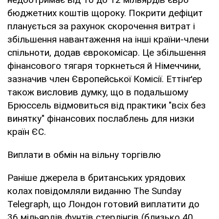
бюджетних коштів щороку. Покрити дефіцит
планується за рахунок скорочення витрат і
збільшення навантаження на інші країни-члени
спільноти, додав єврокомісар. Це збільшення
фінансового тягаря торкнеться й Німеччини,
зазначив член Європейської Комісії. Еттінґер
також висловив думку, що в подальшому
Брюссель відмовиться від практики "всіх без
винятку" фінансових послаблень для низки
країн ЄС.
Виплати в обмін на вільну торгівлю
Раніше джерела в британських урядових
колах повідомляли виданню The Sunday
Telegraph, що Лондон готовий виплатити до
36 мільярдів фунтів стерлінгів (близько 40