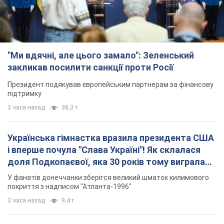
"Ми вдячні, але цього замало": Зеленський
закликав посилити санкції проти Росії
Президент подякував європейським партнерам за фінансову
підтримку
3 часа назад
38,3 т.
Українська гімнастка вразила президента США
і вперше почула "Слава Україні"! Як склалася
доля Подкопаєвої, яка 30 років тому виграла
"золото" Олімпіади
У фанатів донеччанки зберігся великий шматок килимового
покриття з надписом "Атланта-1996"
3 часа назад
9,4 т.