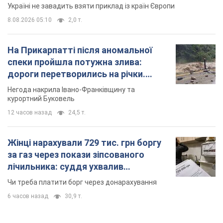
Україні не завадить взяти приклад із країн Європи
8.08.2026 05:10
2,0 т.
На Прикарпатті після аномальної
спеки пройшла потужна злива:
дороги перетворились на річки.
Відео
Негода накрила Івано-Франківщину та
курортний Буковель
12 часов назад
24,5 т.
Жінці нарахували 729 тис. грн боргу
за газ через покази зіпсованого
лічильника: суддя ухвалив
неочікуване рішення
Чи треба платити борг через донарахування
6 часов назад
30,9 т.