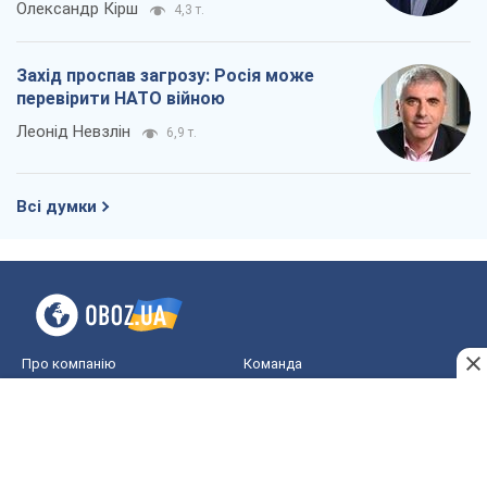
Про компанію
Команда
Правова інформація
Політика конфіденційності
Реклама на сайті
Документи
Редакційна політика
Журналісти OBOZ.UA на місці
подій
OBOZ.UA
Політика
Світ
Розслідування
Блоги
Суспільство
Регіони України
Київ
Харків