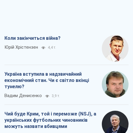
економічний стан. Чи є світло вкінці
тунелю?
Вадим Денисенко
3,9 т.
Чий буде Крим, той і переможе (NSJ), а
українських футбольних чиновників
можуть назвати вбивцями
Олександр Кірш
4,3 т.
Захід проспав загрозу: Росія може
перевірити НАТО війною
Леонід Невзлін
6,9 т.
Всі думки