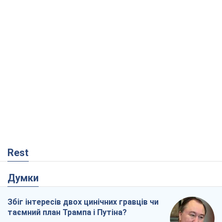
Rest
Думки
Збіг інтересів двох цинічних гравців чи
таємний план Трампа і Путіна?
Віктор Швець
6,9 т.
Мінськ готується до функціонування в
умовах масштабної воєнної кризи
Олександр Левченко
12,7 т.
Ні зброї, ні людей: як Лукашенко будує
нову армію
Ігар Тишкевич
9,4 т.