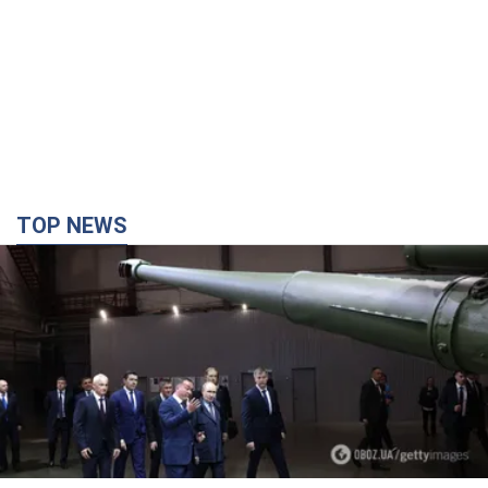
Кремль отримав "вікно можливостей", а Трамп
залишився майже без ракет: як бути Україні?
Інтерв’ю з Мельником
Думка, що в Росії закінчаться балістичні ракети, вкрай
небезпечна, наголосив експерт
5 годин тому
30,5 т.
Україна має домовленості на щомісячну
поставку ракет до Patriot від США: Зеленський
розкрив подробиці