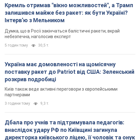
Київ також веде активні переговори з європейськими
партнерами
3 години тому
9,3 т.
Дбала про учнів та підтримувала педагогів:
внаслідок удару РФ по Київщині загинула
директорка київського ліцею, її чоловік та онук
Вічна пам'ять жертвам російського терору
4 години тому
15,0 т.