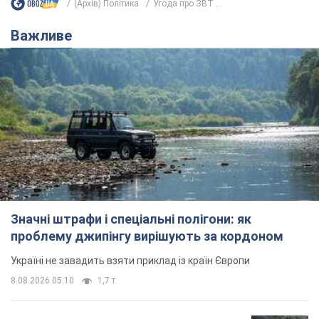
Значні штрафи і спеціальні полігони: як
проблему джипінгу вирішують за кордоном
Україні не завадить взяти приклад із країн Європи
8.08.2026 05:10
1,7 т.
На Прикарпатті після аномальної
спеки пройшла потужна злива:
дороги перетворились на річки.
Відео
Негода накрила Івано-Франківщину та
курортний Буковель
8 годин тому
17,1 т.
Жінці нарахували 729 тис. грн боргу
за газ через покази зіпсованого
лічильника: суддя ухвалив