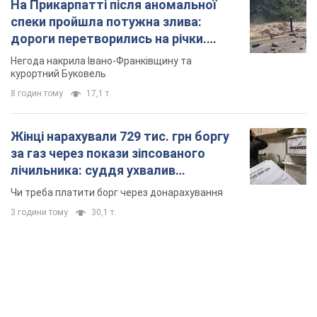
неочікуване рішення
Чи треба платити борг через донарахування
3 години тому
30,1 т.
TOP NEWS