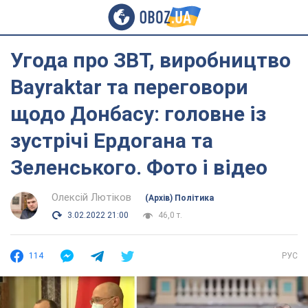
Угода про ЗВТ, виробництво
Bayraktar та переговори
щодо Донбасу: головне із
зустрічі Ердогана та
Зеленського. Фото і відео
Олексій Лютіков
(Архів) Політика
3.02.2022 21:00
46,0 т.
114
РУС