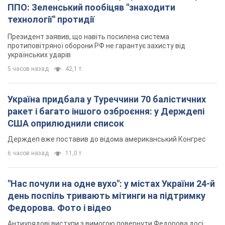
ППО: Зеленський пообіцяв "знаходити
технології" протидії
Президент заявив, що навіть посилена система
протиповітряної оборони РФ не гарантує захисту від
українських ударів
5 часов назад
42,1 т.
Україна придбала у Туреччини 70 балістичних
ракет і багато іншого озброєння: у Держдепі
США оприлюднили список
Держдеп вже поставив до відома американський Конгрес
6 часов назад
11,0 т.
"Нас почули на одне вухо": у містах України 24-й
день поспіль тривають мітинги на підтримку
Федорова. Фото і відео
Антиурядові виступи з вимогою повернути Федорова досі