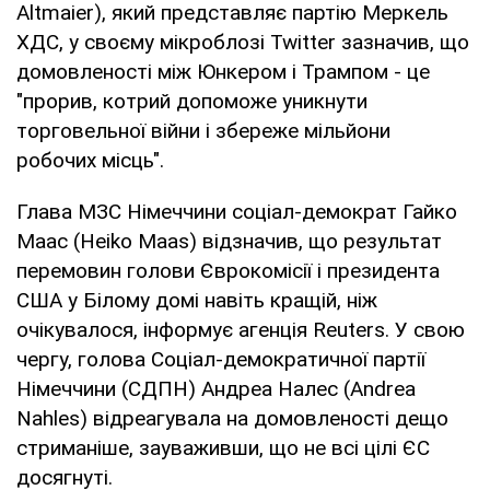
Altmaier), який представляє партію Меркель
ХДС, у своєму мікроблозі Twitter зазначив, що
домовленості між Юнкером і Трампом - це
"прорив, котрий допоможе уникнути
торговельної війни і збереже мільйони
робочих місць".
Глава МЗС Німеччини соціал-демократ Гайко
Маас (Heiko Maas) відзначив, що результат
перемовин голови Єврокомісії і президента
США у Білому домі навіть кращій, ніж
очікувалося, інформує агенція Reuters. У свою
чергу, голова Соціал-демократичної партії
Німеччини (СДПН) Андреа Налес (Andrea
Nahles) відреагувала на домовленості дещо
стриманіше, зауваживши, що не всі цілі ЄС
досягнуті.