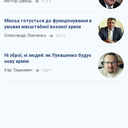
Віктор Швець
11,2 т.
Мінськ готується до функціонування в
умовах масштабної воєнної кризи
Олександр Левченко
16,3 т.
Ні зброї, ні людей: як Лукашенко будує
нову армію
Ігар Тишкевич
14,0 т.