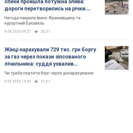
спеки пройшла потужна злива:
дороги перетворились на річки.
Відео
Негода накрила Івано-Франківщину та
курортний Буковель
8.08.2026 09:27
35,3 т.
Жінці нарахували 729 тис. грн боргу
за газ через покази зіпсованого
лічильника: суддя ухвалив
неочікуване рішення
Чи треба платити борг через донарахування
8.08.2026 14:43
31,6 т.