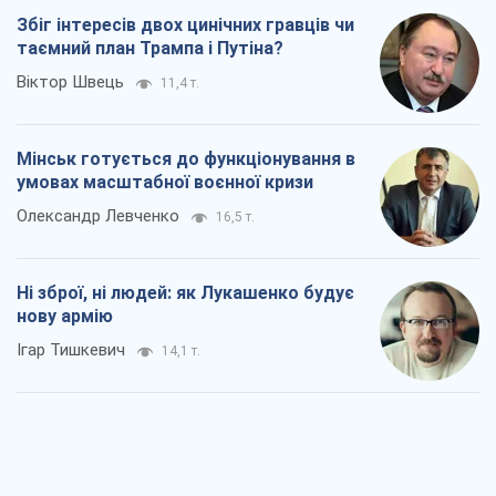
Збіг інтересів двох цинічних гравців чи
таємний план Трампа і Путіна?
Віктор Швець
11,4 т.
Мінськ готується до функціонування в
умовах масштабної воєнної кризи
Олександр Левченко
16,5 т.
Ні зброї, ні людей: як Лукашенко будує
нову армію
Ігар Тишкевич
14,1 т.