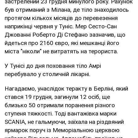
застрелений 23 грудня минулого року. Рахунок
був отриманий з Мілана, де тіло знаходилось
протягом кількох місяців до перевезення
наприкінці червня у Туніс. Мер Сесто-Сан
Джованні Роберто Ді Стефано зазначив, що
йдеться про 2160 євро, які мешканці його
міста "ніколи" не витратять на терориста.
У Тунісі до дня поховання тіло Амрі
перебувало у столичній лікарні.
Нагадаємо, унаслідок теракту в Берліні, який
стався 19 грудня, загинули 12 осіб, ще
близько 50 отримали поранення різного
ступеня тяжкості. Тоді вантажівка марки
SCANIA, не гальмуючи, заїхала на різдвяний
ярмарок поруч із Меморіальною церквою