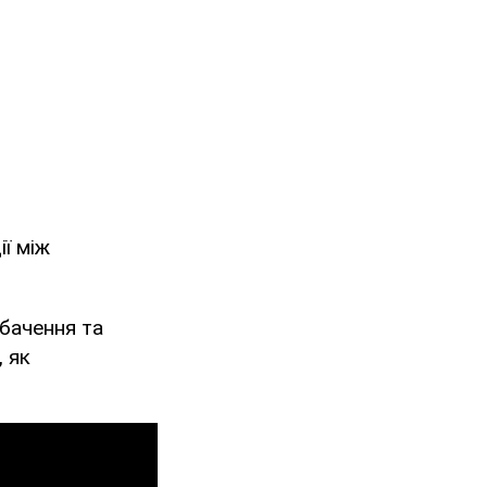
ї між
бачення та
, як