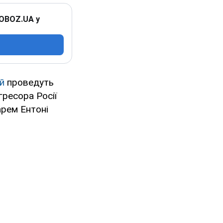
 OBOZ.UA у
й
проведуть
гресора Росії
рем Ентоні