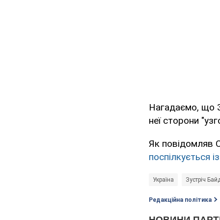
Нагадаємо, що З
неї сторони "уз
Як повідомляв 
поспілкується і
Україна
Зустріч Байд
Редакційна політика