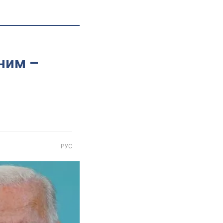
іним –
РУС