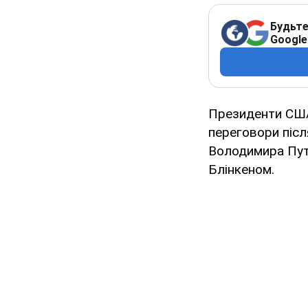
Будьте
Google
Президенти США
переговори післ
Володимира Пут
Блінкеном.