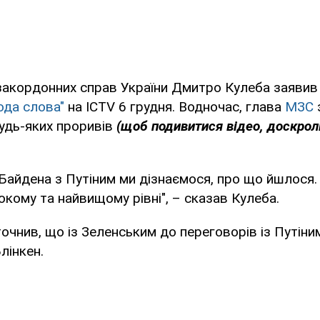
закордонних справ України Дмитро Кулеба заявив 
ода слова"
на ICTV 6 грудня. Водночас, глава
МЗС
будь-яких проривів
(щоб подивитися відео, доскрол
Байдена з Путіним ми дізнаємося, про що йшлося.
окому та найвищому рівні", – сказав Кулеба.
точнив, що із Зеленським до переговорів із Путін
лінкен.