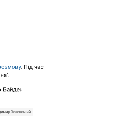
розмову
. Під час
на".
о Байден
имир Зеленський