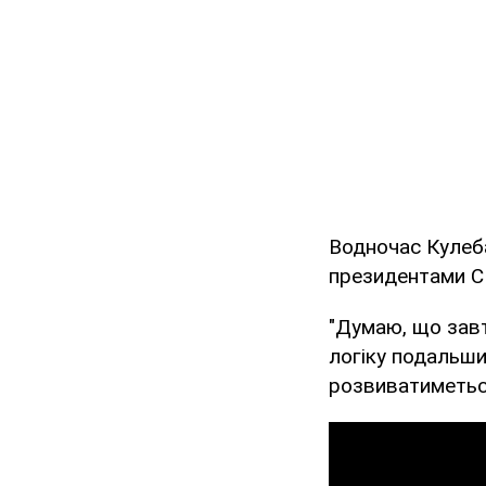
Водночас Кулеба
президентами СШ
"Думаю, що зав
логіку подальши
розвиватиметься