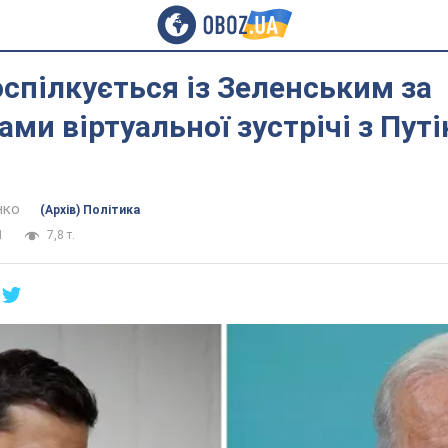
спілкується із Зеленським за
ами віртуальної зустрічі з Пут
нко
(Архів) Політика
1
7,8 т.