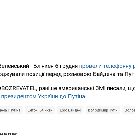
еленський і Блінкен 6 грудня
провели телефонну 
годжували позиції перед розмовою Байдена та Путі
OBOZREVATEL, раніше американські ЗМІ писали, щ
з президентом України до Путіна
.
ена і Путіна
Ентоні Блінкен
Джо Байден
Володимир Путін
Волод