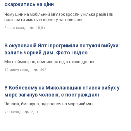
скаржитись на ціни
Чому ціни на мобільний зв'язок зросли у кілька разів і як
поліпшити якість інтернету на телефоні
2 часа назад
10,0 т.
В окупованій Ялті прогриміли потужні вибухи:
валить чорний дим. Фото і відео
Місто, ймовірно, опинилося під атакою дронів
19 минут назад
492
У Коблевому на Миколаївщині стався вибух у
морі: загинув чоловік, є постраждалі
Чоловік, ймовірно, підірвався на морській міні
час назад
2,1 т.