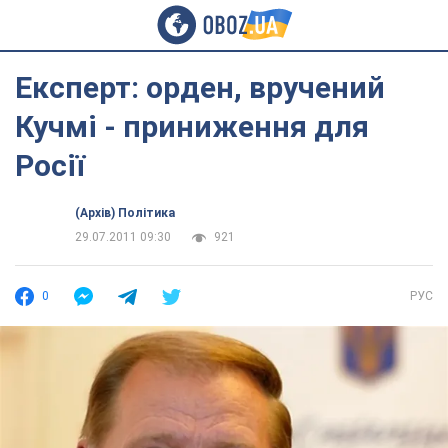
Експерт: орден, вручений
Кучмі - приниження для
Росії
(Архів) Політика
29.07.2011 09:30
921
0
РУС