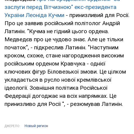
заслуги перед Вітчизною" екс-президента
України Леоніда Кучми
- принизливий для Росії.
Про це заявив російський політолог Андрій
Латинін. "Кучма не гідний цього ордена.
Медведєв про це чудово знає. Але це тільки
початок", - підкреслив Латинін. "Наступним
кроком, схоже, стане нагородження високим
російським орденом Кравчука - однієї
ключових фігур Біловезької змови. Це цілком
укладається в русло нової кремлівської
ідеології. Зовнішня політика Російської
Федерації догоджає на всіх напрямках. Це
принизливо для Росії ", - резюмував Латинін.
Новый регион
ДЖЕРЕЛО: