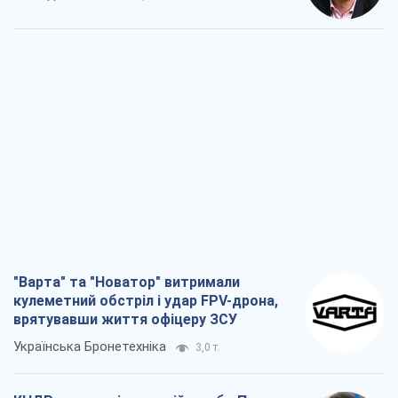
"Варта" та "Новатор" витримали
кулеметний обстріл і удар FPV-дрона,
врятувавши життя офіцеру ЗСУ
Українська Бронетехніка
3,0 т.