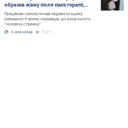
образив жінку після хімієтерапії,
розгорівся скандал. Фото
Працівник салону почав надавати оцінку
зовнішності жінки, сказавши, що вона носить
"чоловічу стрижку"
3 часа назад
13,7 т.