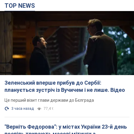
TOP NEWS
Зеленський вперше прибув до Сербії:
планується зустріч із Вучичем і не лише. Відео
Це перший візит глави держави до Бєлграда
3 часа назад
77,4 т.
"Верніть Федорова": у містах України 23-й день
поспіль тривають масові мітинги з