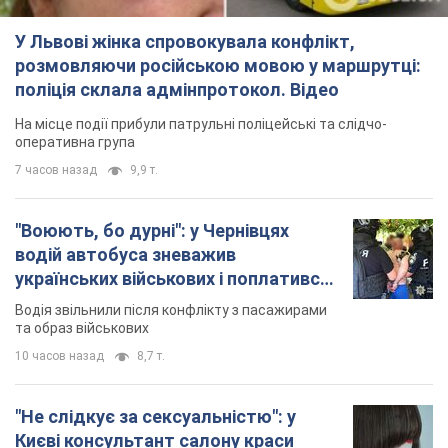
У Львові жінка спровокувала конфлікт,
розмовляючи російською мовою у маршрутці:
поліція склала адмінпротокол. Відео
На місце події прибули патрульні поліцейські та слідчо-
оперативна група
7 часов назад
9,9 т.
"Воюють, бо дурні": у Чернівцях
водій автобуса зневажив
українських військових і поплатився.
Відео
Водія звільнили після конфлікту з пасажирами
та образ військових
10 часов назад
8,7 т.
"Не слідкує за сексуальністю": у
Києві консультант салону краси