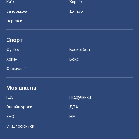
Київ
Харків
Запоріжжя
Дніпро
Черкаси
Спорт
Футбол
Баскетбол
Хокей
Бокс
Формула-1
Моя школа
ГДЗ
Підручники
Онлайн уроки
ДПА
ЗНО
НМТ
СНД посібники