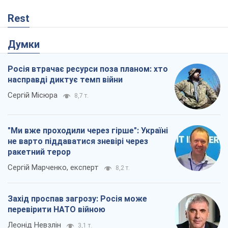
Rest
Думки
Росія втрачає ресурси поза планом: хто
насправді диктує темп війни
Сергій Місюра
8,7 т.
"Ми вже проходили через гірше": Україні
не варто піддаватися зневірі через
ракетний терор
Сергій Марченко, експерт
8,2 т.
Захід проспав загрозу: Росія може
перевірити НАТО війною
Леонід Невзлін
3,1 т.