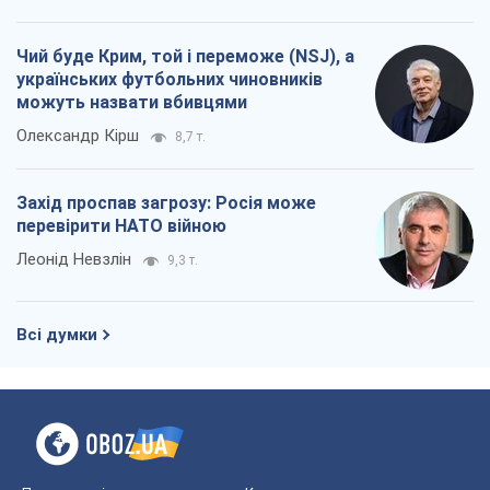
Чий буде Крим, той і переможе (NSJ), а
українських футбольних чиновників
можуть назвати вбивцями
Олександр Кірш
8,7 т.
Захід проспав загрозу: Росія може
перевірити НАТО війною
Леонід Невзлін
9,3 т.
Всі думки