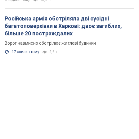
Російська армія обстріляла дві сусідні
багатоповерхівки в Харкові: двоє загиблих,
більше 20 постраждалих
Ворог навмисно обстрілює житлові будинки
17 хвилин тому
2,6 т.