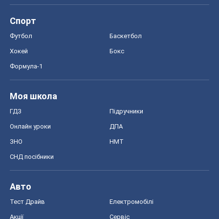
Спорт
Футбол
Баскетбол
Хокей
Бокс
Формула-1
Моя школа
ГДЗ
Підручники
Онлайн уроки
ДПА
ЗНО
НМТ
СНД посібники
Авто
Тест Драйв
Електромобілі
Акції
Сервіс