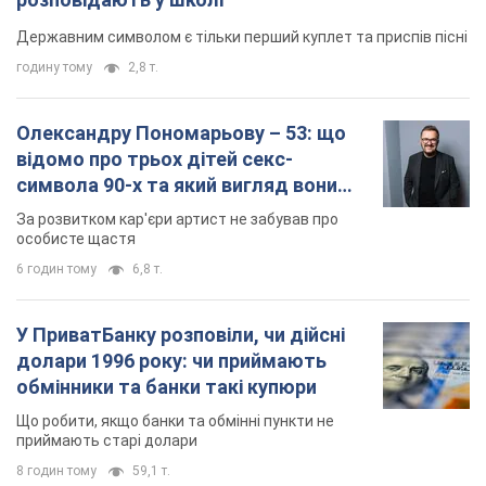
Державним символом є тільки перший куплет та приспів пісні
годину тому
2,8 т.
Олександру Пономарьову – 53: що
відомо про трьох дітей секс-
символа 90-х та який вигляд вони
мають
За розвитком кар'єри артист не забував про
особисте щастя
6 годин тому
6,8 т.
У ПриватБанку розповіли, чи дійсні
долари 1996 року: чи приймають
обмінники та банки такі купюри
Що робити, якщо банки та обмінні пункти не
приймають старі долари
8 годин тому
59,1 т.