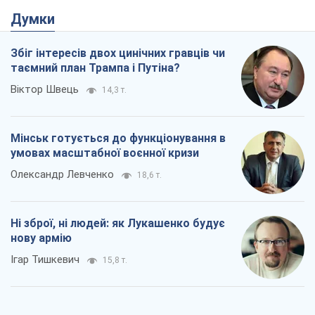
Думки
Збіг інтересів двох цинічних гравців чи
таємний план Трампа і Путіна?
Віктор Швець
14,3 т.
Мінськ готується до функціонування в
умовах масштабної воєнної кризи
Олександр Левченко
18,6 т.
Ні зброї, ні людей: як Лукашенко будує
нову армію
Ігар Тишкевич
15,8 т.