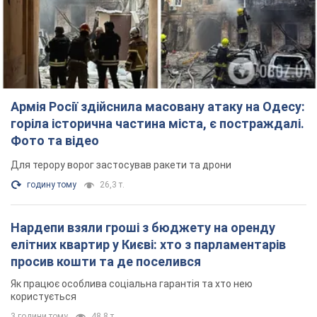
Армія Росії здійснила масовану атаку на Одесу:
горіла історична частина міста, є постраждалі.
Фото та відео
Для терору ворог застосував ракети та дрони
годину тому
26,3 т.
Нардепи взяли гроші з бюджету на оренду
елітних квартир у Києві: хто з парламентарів
просив кошти та де поселився
Як працює особлива соціальна гарантія та хто нею
користується
3 години тому
48,8 т.