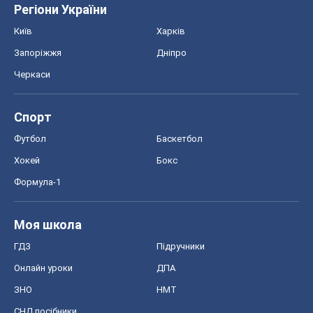
Регіони України
Київ
Харків
Запоріжжя
Дніпро
Черкаси
Спорт
Футбол
Баскетбол
Хокей
Бокс
Формула-1
Моя школа
ГДЗ
Підручники
Онлайн уроки
ДПА
ЗНО
НМТ
СНД посібники