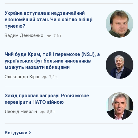
Україна вступила в надзвичайний
економічний стан. Чи є світло вкінці
тунелю?
Вадим Денисенко
7,6 т.
Чий буде Крим, той і переможе (NSJ), а
українських футбольних чиновників
можуть назвати вбивцями
Олександр Кірш
7,3 т.
Захід проспав загрозу: Росія може
перевірити НАТО війною
Леонід Невзлін
8,5 т.
Всі думки