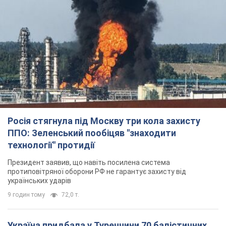
Росія стягнула під Москву три кола захисту
ППО: Зеленський пообіцяв "знаходити
технології" протидії
Президент заявив, що навіть посилена система
протиповітряної оборони РФ не гарантує захисту від
українських ударів
9 годин тому
72,0 т.
Україна придбала у Туреччини 70 балістичних