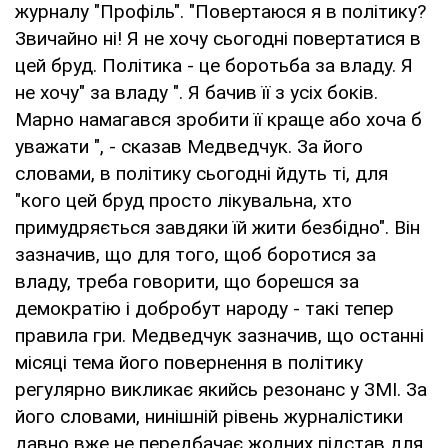
журналу "Профіль". "Повертаюся я в політику?
Звичайно ні! Я не хочу сьогодні повертатися в
цей бруд. Політика - це боротьба за владу. Я
не хочу" за владу ". Я бачив її з усіх боків.
Марно намагався зробити її краще або хоча б
уважати ", - сказав Медведчук. За його
словами, в політику сьогодні йдуть ті, для
"кого цей бруд просто лікувальна, хто
примудряється завдяки їй жити безбідно". Він
зазначив, що для того, щоб боротися за
владу, треба говорити, що борешся за
демократію і добробут народу - такі тепер
правила гри. Медведчук зазначив, що останні
місяці тема його повернення в політику
регулярно викликає якийсь резонанс у ЗМІ. За
його словами, нинішній рівень журналістики
давно вже не передбачає жодних підстав для