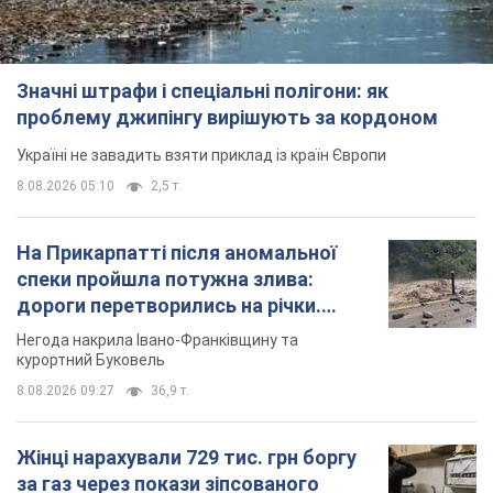
Значні штрафи і спеціальні полігони: як
проблему джипінгу вирішують за кордоном
Україні не завадить взяти приклад із країн Європи
8.08.2026 05:10
2,5 т.
На Прикарпатті після аномальної
спеки пройшла потужна злива:
дороги перетворились на річки.
Відео
Негода накрила Івано-Франківщину та
курортний Буковель
8.08.2026 09:27
36,9 т.
Жінці нарахували 729 тис. грн боргу
за газ через покази зіпсованого