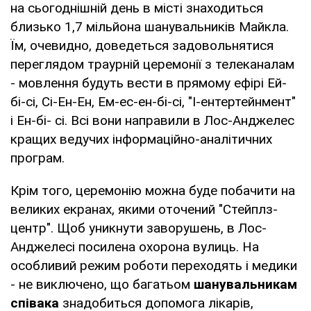
на сьогоднішній день в місті знаходиться
близько 1,7 мільйона шанувальників Майкла.
Їм, очевидно, доведеться задовольнятися
переглядом траурній церемонії з телеканалам
- мовлення будуть вести в прямому ефірі Ей-
бі-сі, Сі-Ен-Ен, Ем-ес-ен-бі-сі, "І-ентертейнмент"
і Ен-бі- сі. Всі вони направили в Лос-Анджелес
кращих ведучих інформаційно-аналітичних
програм.
Крім того, церемонію можна буде побачити на
великих екранах, якими оточений "Стейплз-
центр". Щоб уникнути заворушень, в Лос-
Анджелесі посилена охорона вулиць. На
особливий режим роботи переходять і медики
- не виключено, що багатьом
шанувальникам
співака
знадобиться допомога лікарів,