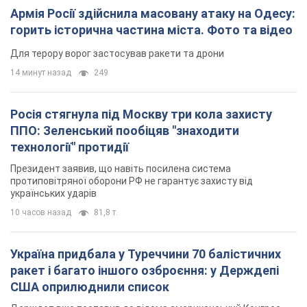
Армія Росії здійснила масовану атаку на Одесу:
горить історична частина міста. Фото та відео
Для терору ворог застосував ракети та дрони
14 минут назад
249
Росія стягнула під Москву три кола захисту
ППО: Зеленський пообіцяв "знаходити
технології" протидії
Президент заявив, що навіть посилена система
протиповітряної оборони РФ не гарантує захисту від
українських ударів
10 часов назад
81,8 т.
Україна придбала у Туреччини 70 балістичних
ракет і багато іншого озброєння: у Держдепі
США оприлюднили список