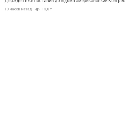
Держдеп вже поставив до відома американський Конгрес
10 часов назад
13,8 т.