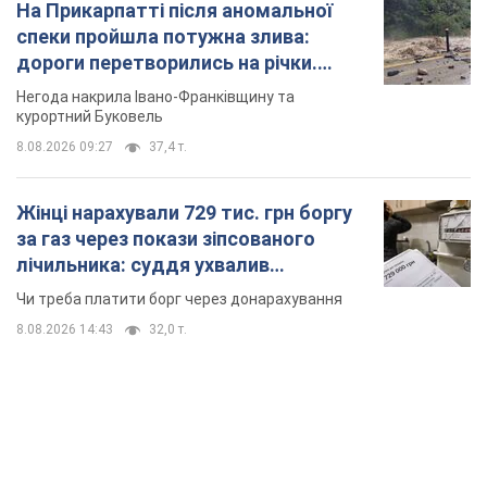
На Прикарпатті після аномальної
спеки пройшла потужна злива:
дороги перетворились на річки.
Відео
Негода накрила Івано-Франківщину та
курортний Буковель
8.08.2026 09:27
37,4 т.
Жінці нарахували 729 тис. грн боргу
за газ через покази зіпсованого
лічильника: суддя ухвалив
неочікуване рішення
Чи треба платити борг через донарахування
8.08.2026 14:43
32,0 т.