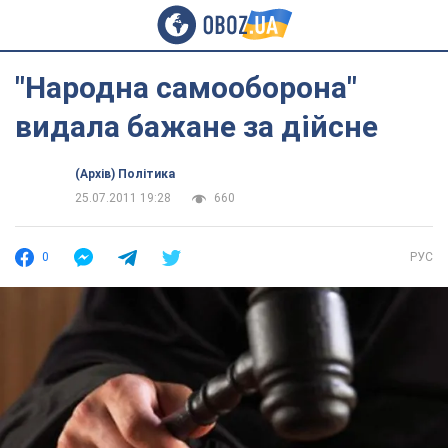
"Народна самооборона"
видала бажане за дійсне
(Архів) Політика
25.07.2011 19:28
660
0
РУС