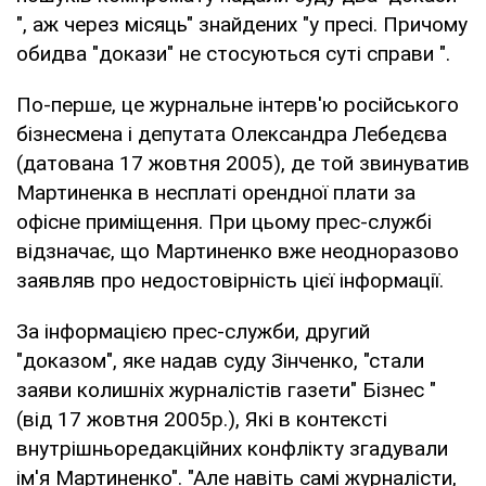
", аж через місяць" знайдених "у пресі. Причому
обидва "докази" не стосуються суті справи ".
По-перше, це журнальне інтерв'ю російського
бізнесмена і депутата Олександра Лебедєва
(датована 17 жовтня 2005), де той звинуватив
Мартиненка в несплаті орендної плати за
офісне приміщення. При цьому прес-службі
відзначає, що Мартиненко вже неодноразово
заявляв про недостовірність цієї інформації.
За інформацією прес-служби, другий
"доказом", яке надав суду Зінченко, "стали
заяви колишніх журналістів газети" Бізнес "
(від 17 жовтня 2005р.), Які в контексті
внутрішньоредакційних конфлікту згадували
ім'я Мартиненко". "Але навіть самі журналісти,