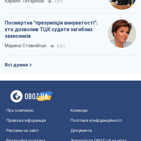
Кирило Татарінов
2,8 т.
Посмертна "презумпція винуватості":
хто дозволив ТЦК судити загиблих
захисників
Марина Ставнійчук
6,5 т.
Всі думки
Про компанію
Команда
Правова інформація
Політика конфіденційності
Реклама на сайті
Документи
Редакційна політика
Журналісти OBOZ.UA на місці