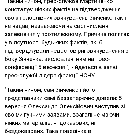
"Таким чином, прес-служба Мартиненко
констатує: ніяких фактів на підтвердження
своїх голослівних звинувачень Зінченко так і
не надав, незважаючи на свої численні
запевнення у протилежному. Причина полягає
у відсутності будь-яких фактів, які б
підтверджували недостовірні звинувачення з
боку Зінченка, висловлені ним на прес-
конференції 5 вересня ", - йдеться в заяві
прес-службі лідера фракції НСНУ.
"Таким чином, сам Зінченко і його
представники самі беззаперечно довели: 5
вересня Олександр Олексійович виступив зі
своїми гучними заявами, взагалі не маючи
ніяких матеріалів, ні доказових, ні
бездоказових. Така поведінка в