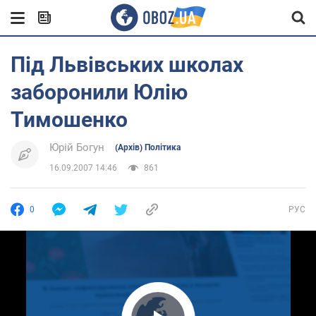
Під Львівських школах
заборонили Юлію
Тимошенко
Юрій Богун
(Архів) Політика
16.09.2007 14:46
861
0
РУС