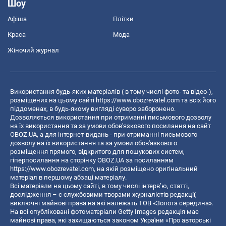
Шоу
Афіша
Плітки
Краса
Мода
Жіночий журнал
Використання будь-яких матеріалів ( в тому числі фото- та відео-),
розміщених на цьому сайті
https://www.obozrevatel.com
та всіх його
піддоменах, в будь-якому вигляді суворо заборонено.
Дозволяється використання при отриманні письмового дозволу
на їх використання та за умови обов'язкового посилання на сайт
OBOZ.UA, а для інтернет-видань - при отриманні письмового
дозволу на їх використання та за умови обов'язкового
розміщення прямого, відкритого для пошукових систем,
гіперпосилання на сторінку OBOZ.UA за посиланням
https://www.obozrevatel.com
, на якій розміщено оригінальний
матеріал в першому абзаці матеріалу.
Всі матеріали на цьому сайті, в тому числі інтерв’ю, статті,
дослідження – є службовими творами журналістів редакції,
виключні майнові права на які належать ТОВ «Золота середина».
На всі опубліковані фотоматеріали Getty Images редакція має
майнові права, які захищаються законом України «Про авторські