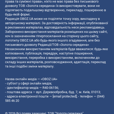
права та суміжні права», ніхто не має права без письмового
дозволу ТОВ «Золота середина» їх використовувати, вони не
підлягають подальшому відтворенню, перекладу, поширенню в
будь-якій формі.
Редакція OBOZ.UA може не поділяти точку зору, викладену в
авторському матеріалі. За достовірність інформації, опублікованої
в рекламних матеріалах, відповідальність несе рекламодавець.
Заборонено використання матеріалів розміщених на цьому сайті,
хоч із зазначенням гіперпосилання на сторінку цього сайту,
логотипу OBOZ.UA або будь-якого іншого згадування, але без
письмового дозволу Редакції/ТОВ «Золота середина»
Незаконним використанням матеріалів буде вважатися: будь-яке
копiювання, публiкацiя, передрук, наступне поширення,
використання, переробка з використанням, включенням до
складу інших матеріалів, розповсюдження, адаптація, переклад
та інші подібні зміни матеріалу.
Назва онлайн медіа — «OBOZ.UA»
- суб'єкт у сфері онлайн медіа;
- ідентифікатор медіа — R40-06156;
- поштова адреса — вул. Деревообробна, буд. 7, м. Київ, 01013;
- адреса електронної пошти —
[email protected]
; - телефон — (044)
585 46 20
© 2026 Всі права захищені, ТОВ "Золота середина".