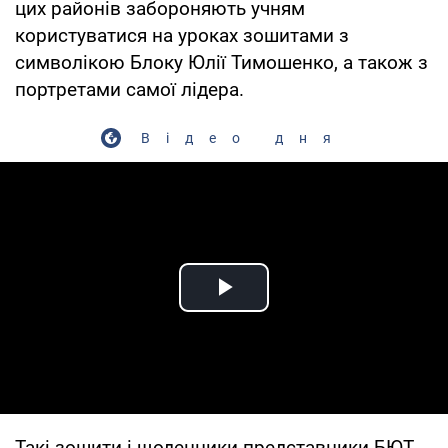
цих районів забороняють учням
користуватися на уроках зошитами з
символікою Блоку Юлії Тимошенко, а також з
портретами самої лідера.
Відео дня
Play Video
Такі зошити і щоденники представники БЮТ