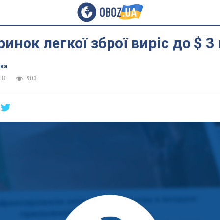
ринок легкої зброї виріс до $ 3
ика
18
903