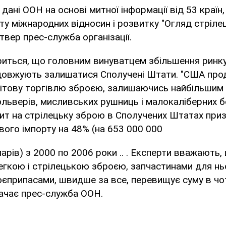
дані ООН на основі митної інформації від 53 країн,
ту міжнародних відносин і розвитку "Огляд стрілец
твер прес-служба організації.
риться, що головним винуватцем збільшення ринку
одовжують залишатися Сполучені Штати. "США пр
ітову торгівлю зброєю, залишаючись найбільшим
вольверів, мисливських рушниць і малокаліберних б
ит на стрілецьку зброю в Сполучених Штатах приз
вого імпорту на 48% (на 653 000 000
арів) з 2000 по 2006 роки .. . Експерти вважають,
легкою і стрілецькою зброєю, запчастинами для нь
оєприпасами, швидше за все, перевищує суму в чо
значає прес-служба ООН.