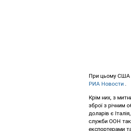
При цьому США з
РИА Новости
.
Крім них, з митн
зброї з річним 
доларів є Італія
служби ООН тако
експортерами та