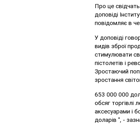
Про це свідчать 
доповіді Інститу
повідомляє в че
У доповіді гово
видів зброї пр
стимулювати св
пістолетів і ре
Зростаючий поп
зростання світо
653 000 000 дол
обсяг торгівлі 
аксесуарами і б
доларів ", - за