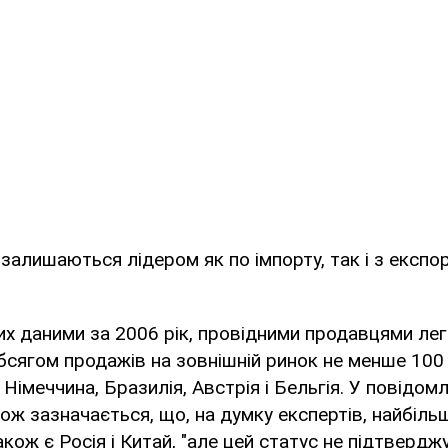
алишаються лідером як по імпорту, так і з експо
их даними за 2006 рік, провідними продавцями легк
обсягом продажів на зовнішній ринок не менше 100
, Німеччина, Бразилія, Австрія і Бельгія. У повідом
ж зазначається, що, на думку експертів, найбіль
кож є Росія і Китай, "але цей статус не підтверд