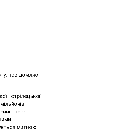
рту, повідомляє
ої і стрілецької
 мільйонів
ленні прес-
шими
жується митною