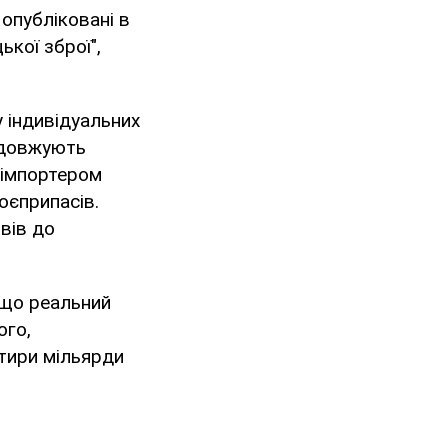
 опубліковані в
ької зброї",
 індивідуальних
одовжують
 імпортером
оєприпасів.
вів до
 що реальний
ого,
тири мільярди