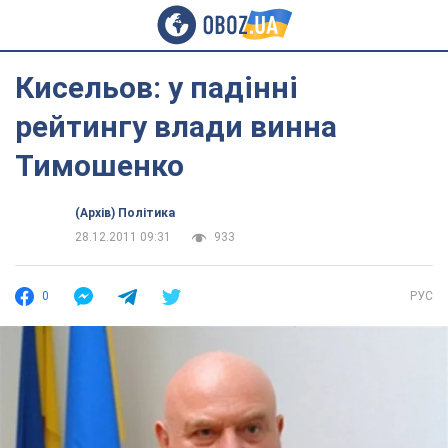
Кисельов: у падінні
рейтингу влади винна
Тимошенко
(Архів) Політика
28.12.2011 09:31
933
0
РУС