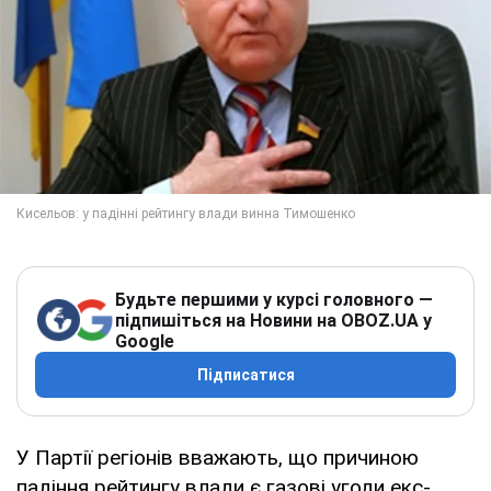
Будьте першими у курсі головного —
підпишіться на Новини на OBOZ.UA у
Google
Підписатися
У Партії регіонів вважають, що причиною
падіння рейтингу влади є газові угоди екс-