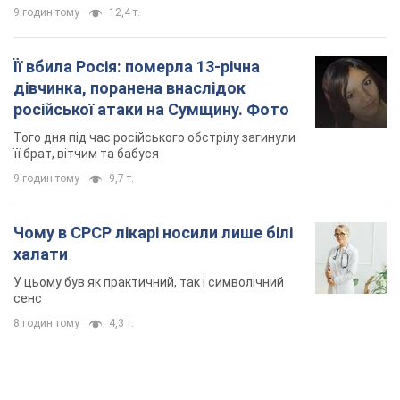
9 годин тому
12,4 т.
Її вбила Росія: померла 13-річна
дівчинка, поранена внаслідок
російської атаки на Сумщину. Фото
Того дня під час російського обстрілу загинули
її брат, вітчим та бабуся
9 годин тому
9,7 т.
Чому в СРСР лікарі носили лише білі
халати
У цьому був як практичний, так і символічний
сенс
8 годин тому
4,3 т.