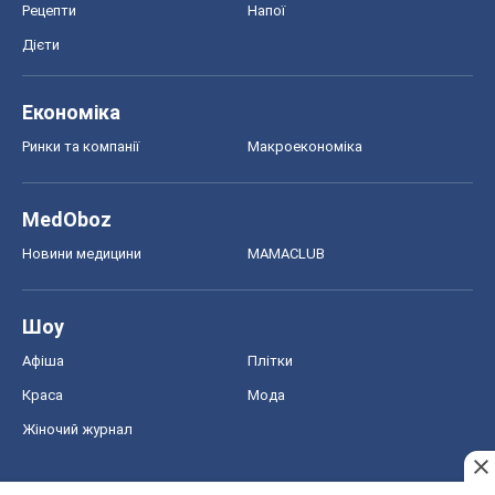
Рецепти
Напої
Дієти
Економіка
Ринки та компанії
Макроекономіка
MedOboz
Новини медицини
MAMACLUB
Шоу
Афіша
Плітки
Краса
Мода
Жіночий журнал