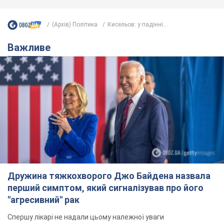
(Архів) Політика
Кисельов: у падінні...
Важливе
Дружина тяжкохворого Джо Байдена назвала
перший симптом, який сигналізував про його
"агресивний" рак
Спершу лікарі не надали цьому належної уваги