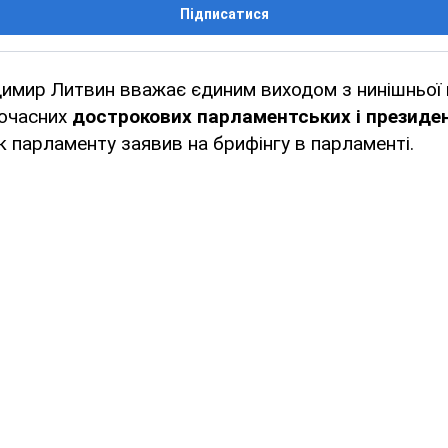
Підписатися
имир Литвин вважає єдиним виходом з нинішньої 
очасних
дострокових парламентських і президе
ик парламенту заявив на брифінгу в парламенті.