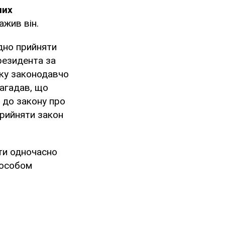
них
важив він.
дно прийняти
резидента за
тку законодавчо
нагадав, що
 до закону про
прийняти закон
ти одночасно
пособом