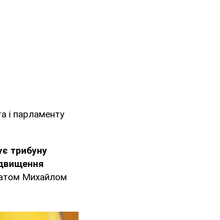
а і парламенту
ує трибуну
ідвищення
татом Михайлом