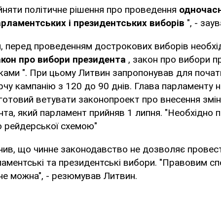
йняти політичне рішення про проведення
одночас
рламентських і президентських виборів
", - зау
и, перед проведенням дострокових виборів необхі
кон про вибори президента
, закон про вибори п
ками ". При цьому Литвин запропонував для поча
чу кампанію з 120 до 90 днів. Глава парламенту 
отовий ветувати законопроект про внесення змін
та, який парламент прийняв 1 липня. "Необхідно 
по рейдерської схемою"
ачив, що чинне законодавство не дозволяє провес
аментські та президентські вибори. "Правовим с
не можна", - резюмував Литвин.