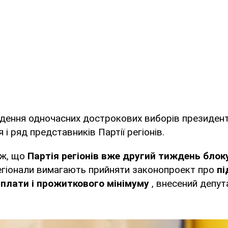
дення одночасних дострокових виборів президент
і ряд представників Партії регіонів.
ож, що
Партія регіонів вже другий тиждень блок
егіонали вимагають прийняти законопроект про
п
рплати і прожиткового мінімуму
, внесений депу