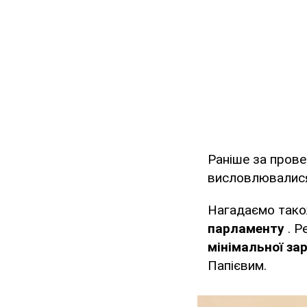
Раніше за прове
висловлювалися 
Нагадаємо так
парламенту
. Р
мінімальної за
Папієвим.