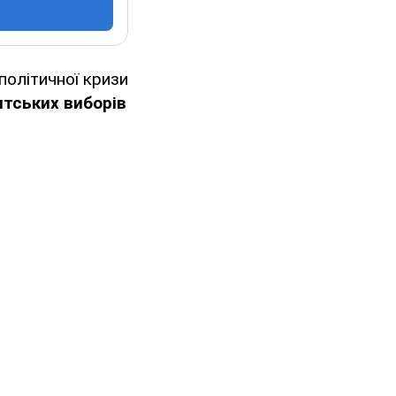
політичної кризи
нтських виборів