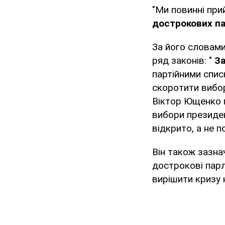
"Ми повинні при
дострокових па
За його словам
ряд законів: "
За
партійними спис
скоротити вибор
Віктор Ющенко г
вибори президен
відкрито, а не 
Він також зазн
дострокові парл
вирішити кризу 