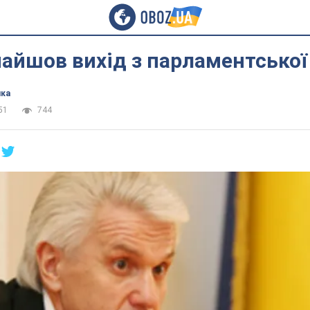
айшов вихід з парламентської
ика
51
744