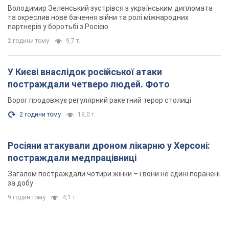
Володимир Зеленський зустрівся з українським дипломата
та окреслив нове бачення війни та ролі міжнародних
партнерів у боротьбі з Росією
2 години тому
9,7 т.
У Києві внаслідок російської атаки
постраждали четверо людей. Фото
Ворог продовжує регулярний ракетний терор столиці
2 години тому
19,0 т.
Росіяни атакували дроном лікарню у Херсоні:
постраждали медпрацівниці
Загалом постраждали чотири жінки – і вони не єдині поранені
за добу
9 годин тому
4,1 т.