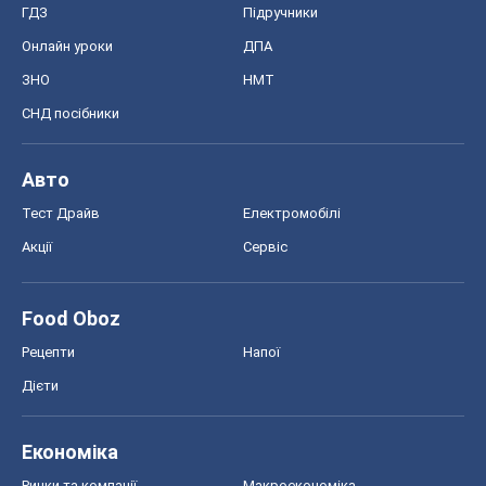
ГДЗ
Підручники
Онлайн уроки
ДПА
ЗНО
НМТ
СНД посібники
Авто
Тест Драйв
Електромобілі
Акції
Сервіс
Food Oboz
Рецепти
Напої
Дієти
Економіка
Ринки та компанії
Макроекономіка