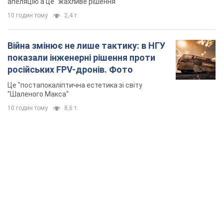
апеляцію а це "жахливе рішення"
10 годин тому
2,4 т.
Війна змінює не лише тактику: в НГУ
показали інженерні рішення проти
російських FPV-дронів. Фото
Це "постапокаліптична естетика зі світу
"Шаленого Макса"
10 годин тому
8,6 т.