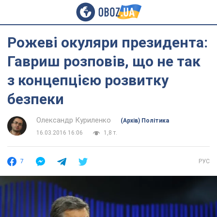
Рожеві окуляри президента:
Гавриш розповів, що не так
з концепцією розвитку
безпеки
Олександр Куриленко
(Архів) Політика
16.03.2016 16:06
1,8 т.
7
РУС