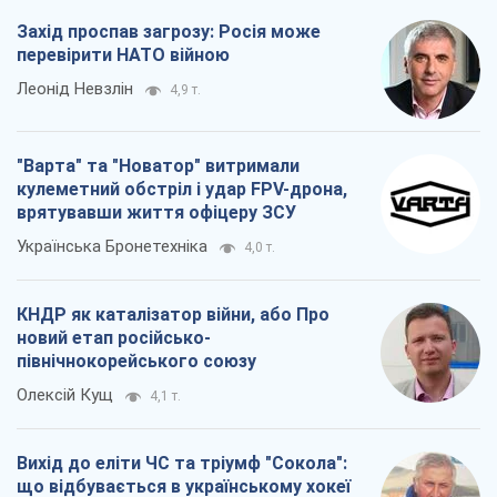
Захід проспав загрозу: Росія може
перевірити НАТО війною
Леонід Невзлін
4,9 т.
"Варта" та "Новатор" витримали
кулеметний обстріл і удар FPV-дрона,
врятувавши життя офіцеру ЗСУ
Українська Бронетехніка
4,0 т.
КНДР як каталізатор війни, або Про
новий етап російсько-
північнокорейського союзу
Олексій Кущ
4,1 т.
Вихід до еліти ЧС та тріумф "Сокола":
що відбувається в українському хокеї