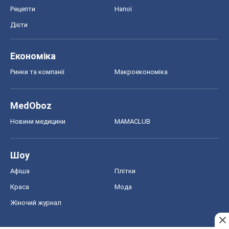
Рецепти
Напої
Дієти
Економіка
Ринки та компанії
Макроекономіка
MedOboz
Новини медицини
MAMACLUB
Шоу
Афіша
Плітки
Краса
Мода
Жіночий журнал