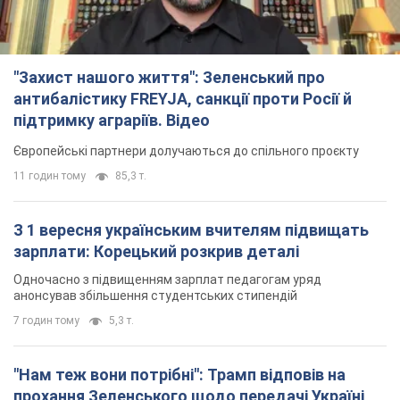
"Захист нашого життя": Зеленський про
антибалістику FREYJA, санкції проти Росії й
підтримку аграріїв. Відео
Європейські партнери долучаються до спільного проєкту
11 годин тому
85,3 т.
З 1 вересня українським вчителям підвищать
зарплати: Корецький розкрив деталі
Одночасно з підвищенням зарплат педагогам уряд
анонсував збільшення студентських стипендій
7 годин тому
5,3 т.
"Нам теж вони потрібні": Трамп відповів на
прохання Зеленського щодо передачі Україні