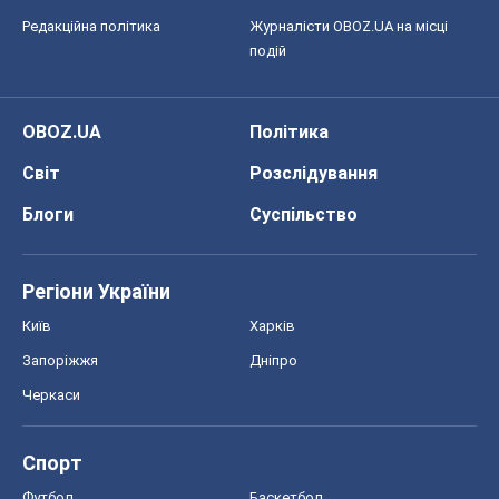
Редакційна політика
Журналісти OBOZ.UA на місці
подій
OBOZ.UA
Політика
Світ
Розслідування
Блоги
Суспільство
Регіони України
Київ
Харків
Запоріжжя
Дніпро
Черкаси
Спорт
Футбол
Баскетбол