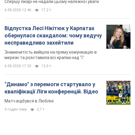
Спершу лікарі не надали цьому належної уваги
6.08.2026 12:46
17,2 т.
Відпустка Лесі Нікітюк у Карпатах
обернулася скандалом: чому ведучу
несправедливо захейтили
Знаменитість вийшла на пряму комунікацію в
мережі та розставила всі крапки над "і"
6.08.2026 17:32
13,9 т.
"Динамо" з перемоги стартувало у
кваліфікації Ліги конференцій. Відео
Матч відбувся в Любліні
9 годин тому
2,7 т.