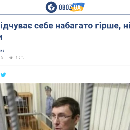
ідчуває себе набагато гірше, н
и
ика
15
1,6 т.