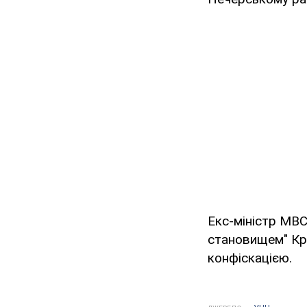
Екс-міністр МВС
становищем" Кри
конфіскацією.