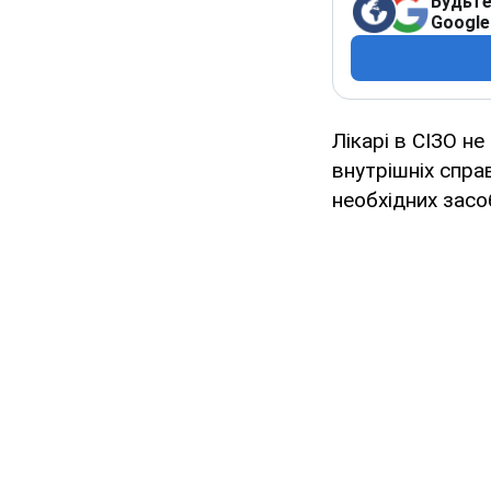
Будьте
Google
Лікарі в СІЗО н
внутрішніх справ
необхідних засо