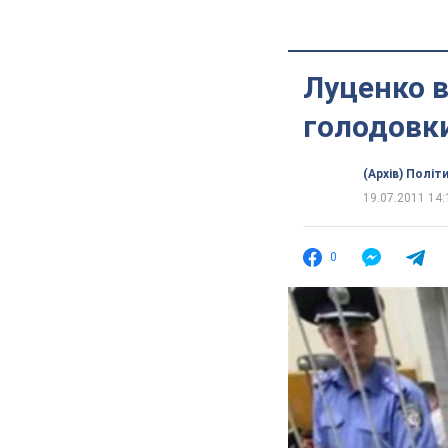
Луценко в
голодовк
(Архів) Політ
19.07.2011 14:
0