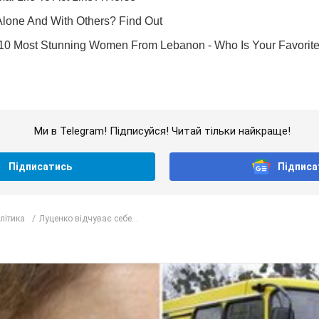
Ми в Telegram! Підписуйся! Читай тільки найкраще!
Підписатись
Підписа
олітика
Луценко відчуває себе...