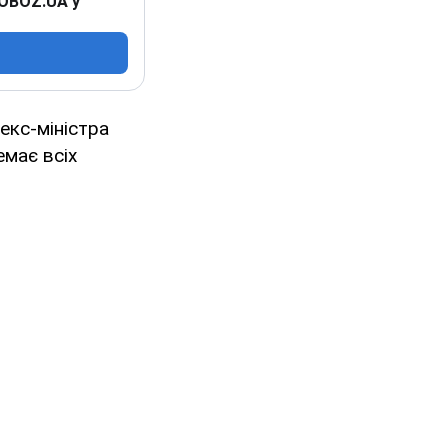
 OBOZ.UA у
екс-міністра
емає всіх