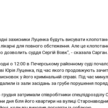
дні захисники Луценка будуть висувати клопотанн
лікарні для повного обстеження. Але це клопотан
о дозволить суддя Сергій Вовк", - сказала Сарган.
одні о 12:00 в Печерському районному суді почал
аві Юрія Луценка, під час якого продовжують зачи
исновок у його кримінальній справі. Під час мину
далили із зали засідань за грубе порушення поряд
 грудня затримали співробітники спецпідрозділу 
ни дня біля його квартири на вулиці Старонаводни
оні, коли він виходив погуляти із собакою.