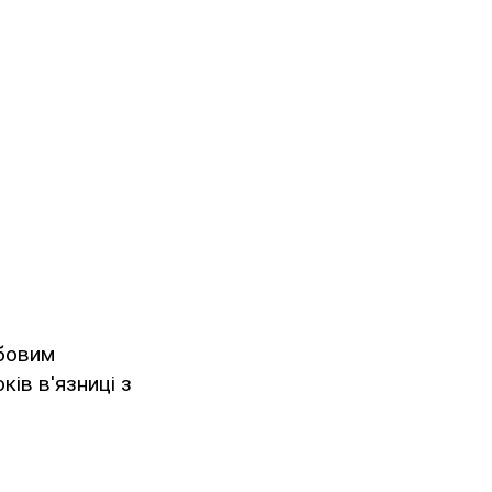
жбовим
ів в'язниці з