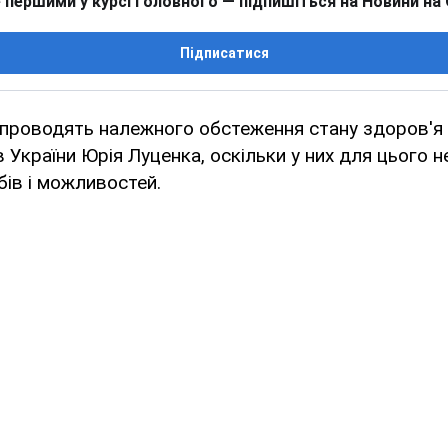
 першими у курсі головного — підпишіться на Новини на
Підписатися
е проводять належного обстеження стану здоров'я 
 України Юрія Луценка, оскільки у них для цього н
бів і можливостей.