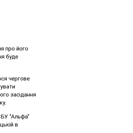
я про його
ня буде
ося чергове
тувати
лого засідання
ку.
СБУ "Альфа"
цькій в