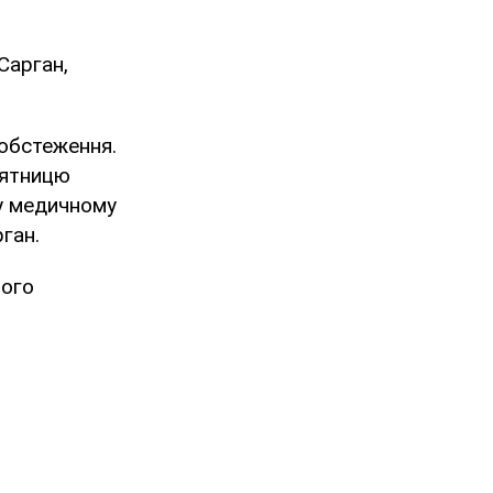
Сарган,
 обстеження.
п'ятницю
 у медичному
ган.
його