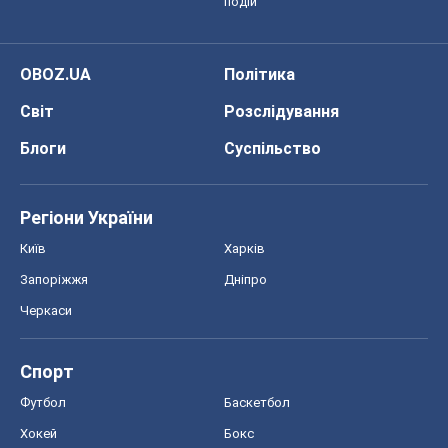
Спорт
Футбол
Баскетбол
Хокей
Бокс
Формула-1
Моя школа
ГДЗ
Підручники
Онлайн уроки
ДПА
ЗНО
НМТ
СНД посібники
Авто
Тест Драйв
Електромобілі