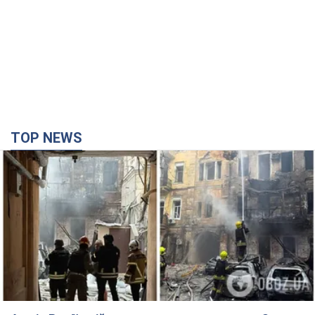
Армія Росії здійснила масовану атаку на Одесу:
горіла історична частина міста, є постраждалі.
Фото та відео
Для терору ворог застосував ракети та дрони
2 часа назад
50,7 т.
Нардепи взяли гроші з бюджету на оренду
елітних квартир у Києві: хто з парламентарів
просив кошти та де поселився
Як працює особлива соціальна гарантія та хто нею
користується
5 часов назад
52,6 т.