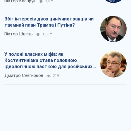
Рекрутинг: оновлений і, схоже,
корисний ворожий досвід, або
Діалектика вибагливого боягузтва
Олександр Кірш
585
Ні зброї, ні людей: як Лукашенко будує
нову армію
Ігар Тишкевич
16,1 т.