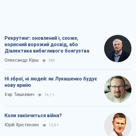
Коли закінчиться війна?
Юрій Хрістензен
12,0 т.
Україна вступила в надзвичайний
економічний стан. Чи є світло вкінці
тунелю?
Вадим Денисенко
9,6 т.
Всі думки