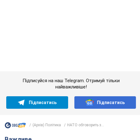
Підписатись
Підписатись
(Архів) Політика
НАТО обговорить з...
Важливе
Якою була оригінальна версія гімну України та
чому її боялася Російська імперія: про це не
розповідають у школі