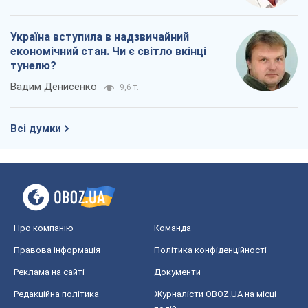
Про компанію
Команда
Правова інформація
Політика конфіденційності
Реклама на сайті
Документи
Редакційна політика
Журналісти OBOZ.UA на місці
подій
OBOZ.UA
Політика
Світ
Розслідування
Блоги
Суспільство
Регіони України
Київ
Харків
Запоріжжя
Дніпро
Черкаси