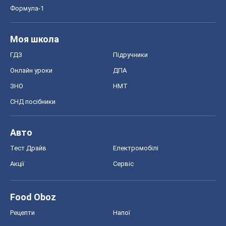
Акції
Сервіс
Food Oboz
Рецепти
Напої
Дієти
Економіка
Ринки та компанії
Макроекономіка
MedOboz
Новини медицини
MAMACLUB
Шоу
Афіша
Плітки