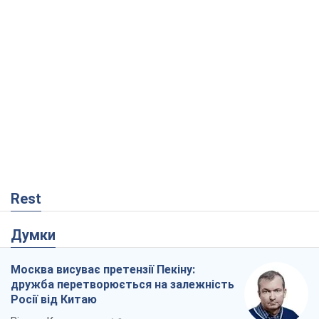
Думки
Москва висуває претензії Пекіну:
дружба перетворюється на залежність
Росії від Китаю
Віктор Каспрук
1,8 т.
Збіг інтересів двох цинічних гравців чи
таємний план Трампа і Путіна?
Віктор Швець
15,0 т.
У полоні власних міфів: як
Костянтинівка стала головною
ідеологічною пасткою для російських
окупантів
Дмитро Снєгирьов
219