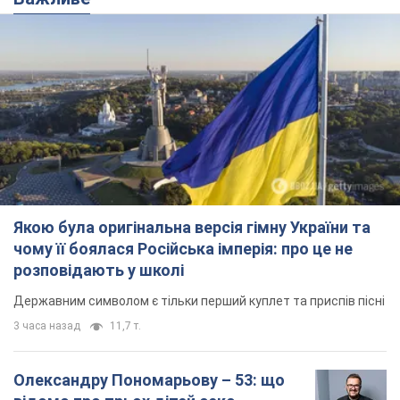
Державним символом є тільки перший куплет та приспів пісні
3 часа назад
11,7 т.
Олександру Пономарьову – 53: що
відомо про трьох дітей секс-
символа 90-х та який вигляд вони
мають
За розвитком кар'єри артист не забував про
особисте щастя
8 часов назад
8,1 т.
У ПриватБанку розповіли, чи дійсні
долари 1996 року: чи приймають
обмінники та банки такі купюри
Що робити, якщо банки та обмінні пункти не
приймають старі долари
10 часов назад
72,4 т.