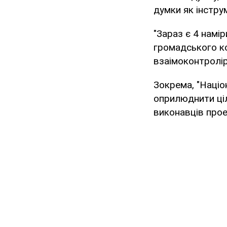
думки як інстру
"Зараз є 4 намір
громадського ко
взаімоконтроліру
Зокрема, "Націо
оприлюднити ціл
виконавців прое