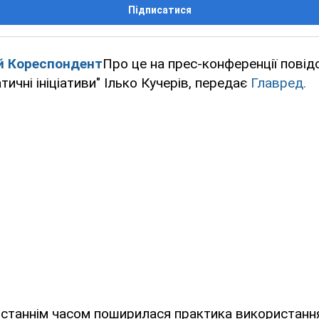
Підписатися
й Кореспондент
Про це на прес-конференції пові
ичні ініціативи" Ілько Кучерів, передає
Главред.
останнім часом поширилася практика використанн