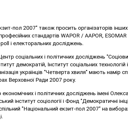
кзит-пол 2007" також просить організаторів інших e
професійних стандартів WAPOR / AAPOR, ESOMAR
-poll і електоральних досліджень.
ентр соціальних і політичних досліджень "Соціови
титут демократій, Інститут соціальних технологій
нізація українців "Четверта хвиля" мають намір с
орах Верховної Ради 2007 року.
р економічних і політичних досліджень імені Олекс
ький інститут соціології і Фонд "Демократичні іні
спільний "Національний екзит-пол 2007" на вибора
і.