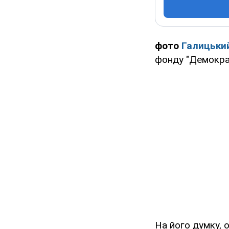
фото
Галицьки
фонду "Демократ
На його думку, 