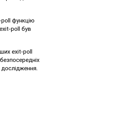
-poll функцію
it-poll був
их exit-poll
 безпосередніх
 дослідження.