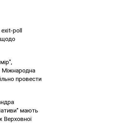
xit-poll
 щодо
мір",
 і Міжнародна
пільно провести
андра
ціативи" мають
х Верховної