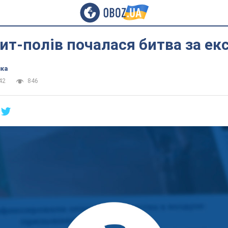
ит-полів почалася битва за е
ика
42
846