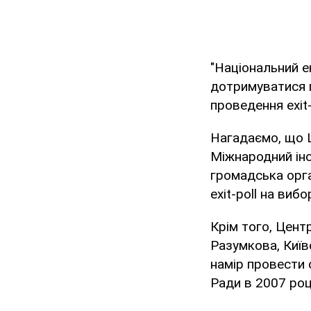
"Національний е
дотримуватися 
проведення exit
Нагадаємо, що Ц
Міжнародний інс
громадська орга
exit-poll на виб
Крім того, Цент
Разумкова, Київс
намір провести 
Ради в 2007 роц