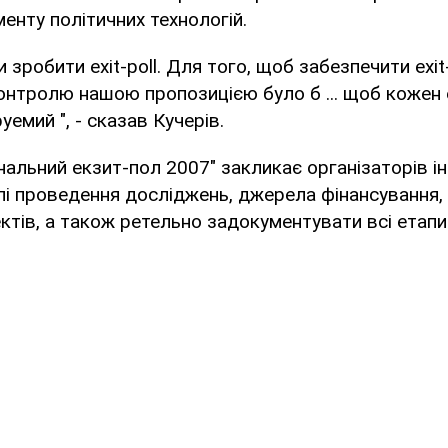
менту політичних технологій.
и зробити exit-poll. Для того, щоб забезпечити exit
нтролю нашою пропозицією було б ... щоб кожен ex
емий ", - сказав Кучерів.
нальний екзит-пол 2007" закликає організаторів інш
і проведення досліджень, джерела фінансування,
ктів, а також ретельно задокументувати всі етапи