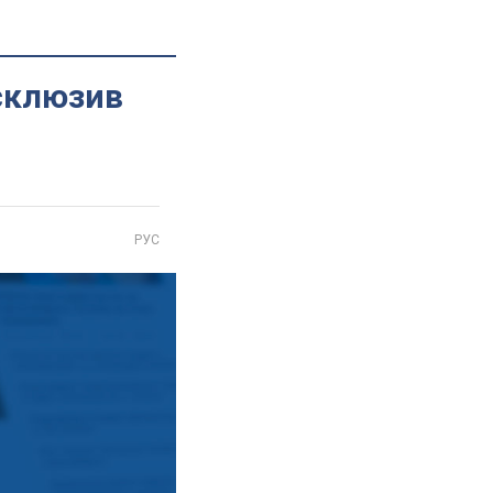
ксклюзив
РУС