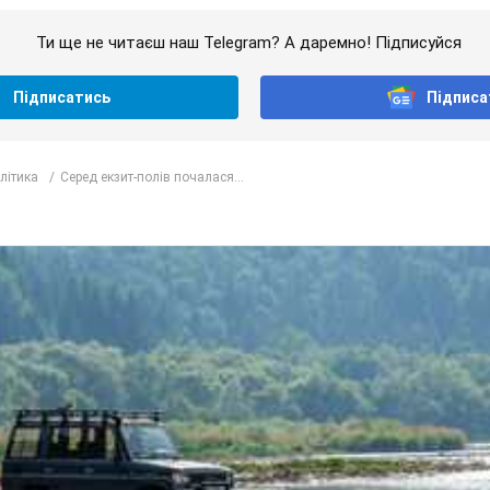
Ти ще не читаєш наш Telegram? А даремно! Підписуйся
Підписатись
Підписа
олітика
Серед екзит-полів почалася...