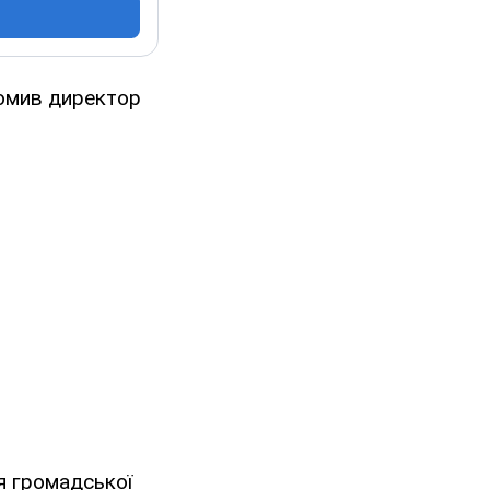
домив директор
я громадської