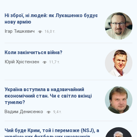
Ні зброї, ні людей: як Лукашенко будує
нову армію
Ігар Тишкевич
16,0 т.
Коли закінчиться війна?
Юрій Хрістензен
11,7 т.
Україна вступила в надзвичайний
економічний стан. Чи є світло вкінці
тунелю?
Вадим Денисенко
9,4 т.
Чий буде Крим, той і переможе (NSJ), а
українських футбольних чиновників