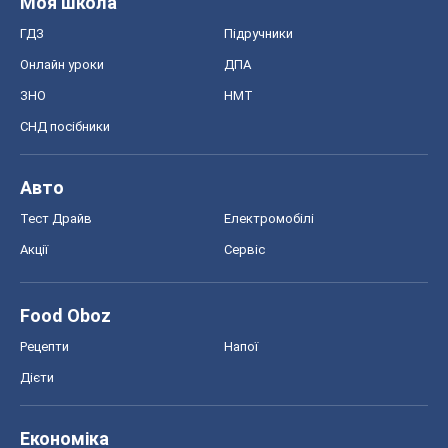
Моя школа
ГДЗ
Підручники
Онлайн уроки
ДПА
ЗНО
НМТ
СНД посібники
Авто
Тест Драйв
Електромобілі
Акції
Сервіс
Food Oboz
Рецепти
Напої
Дієти
Економіка