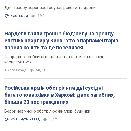
Для терору ворог застосував ракети та дрони
час назад
39,5 т.
Нардепи взяли гроші з бюджету на оренду
елітних квартир у Києві: хто з парламентарів
просив кошти та де поселився
Як працює особлива соціальна гарантія та хто нею
користується
4 часа назад
50,7 т.
Російська армія обстріляла дві сусідні
багатоповерхівки в Харкові: двоє загиблих,
більше 20 постраждалих
Ворог навмисно обстрілює житлові будинки
42 минуты назад
3,4 т.