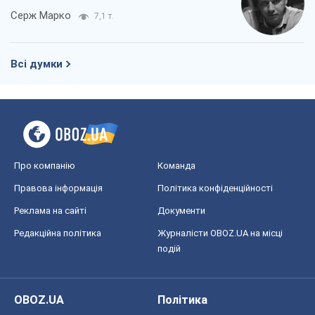
Про компанію
Команда
Правова інформація
Політика конфіденційності
Реклама на сайті
Документи
Редакційна політика
Журналісти OBOZ.UA на місці
подій
OBOZ.UA
Політика
Світ
Розслідування
Блоги
Суспільство
Регіони України
Київ
Харків
Запоріжжя
Дніпро