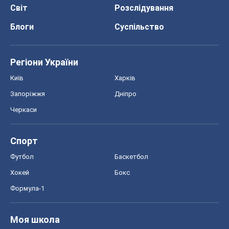
Черкаси
Спорт
Футбол
Баскетбол
Хокей
Бокс
Формула-1
Моя школа
ГДЗ
Підручники
Онлайн уроки
ДПА
ЗНО
НМТ
СНД посібники
Авто