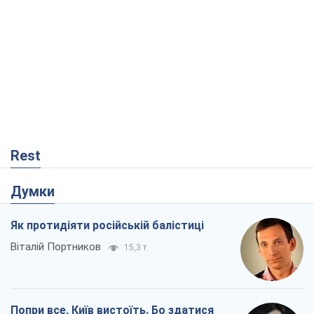
Rest
Думки
Як протидіяти російській балістиці
Віталій Портников
15,3 т.
Попри все, Київ вистоїть. Бо здатися
означає втратити все
Ольга Айвазовська
10,4 т.
Захід зобов'язаний зупинити путінський
геноцид українців
Леонід Невзлін
3,8 т.