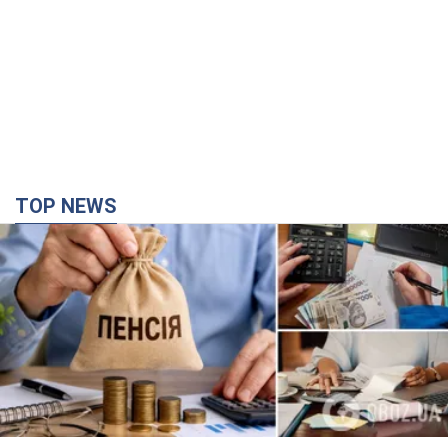
TOP NEWS
Українці "хакнули" Пенсійний фонд: виплати
масово підвищують через позови, але грошей
не вистачає
Як перераховують пенсії
час назад
26,7 т.
Під атакою був НПЗ: у російському Ярославлі