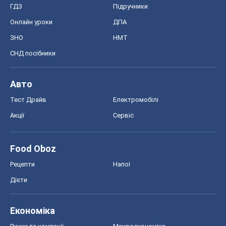
Тест Драйв
Електромобілі
Акції
Сервіс
Food Oboz
Рецепти
Напої
Дієти
Економіка
Ринки та компанії
Макроекономіка
MedOboz
Новини медицини
MAMACLUB
Шоу
Афіша
Плітки