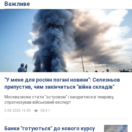
"У мене для росіян погані новини": Селезньов
припустив, чим закінчиться "війна складів"
Москва може стати "островом" і зануритися в темряву,
спрогнозував військовий експерт
5.08.2026 16:00
58,8 т.
Банки "готуються" до нового курсу
долара: українцям розповіли, чого
очікувати
Яким буде курс валюти в обмінниках
9 часов назад
113,0 т.
"Джипінг руйнує екосистеми, які
формувалися сотні років": у