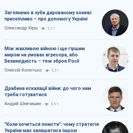
Безвихідність – теж зброя Росії
Олексій Копитько
5,5 т.
Драбина ескалації війни: до чого нам
треба готуватися
Андрій Шевчишин
6,6 т.
"Коли хочеться помсти": чому стратегія
України має залишатися іншою
Серж Марко
7,1 т.
Всі думки