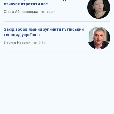
Заглянемо в зуби дарованому коневі:
прискіпливо – про допомогу Україні
Олександр Кірш
6,2 т.
Між жахливою війною і ще гіршим
миром на умовах агресора, або