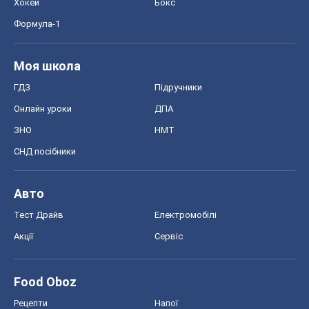
Хокей
Бокс
Формула-1
Моя школа
ГДЗ
Підручники
Онлайн уроки
ДПА
ЗНО
НМТ
СНД посібники
Авто
Тест Драйв
Електромобілі
Акції
Сервіс
Food Oboz
Рецепти
Напої