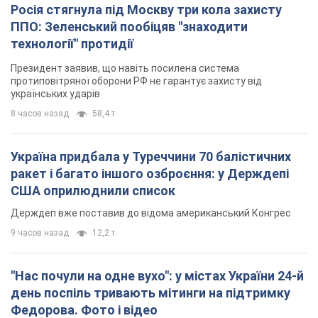
Росія стягнула під Москву три кола захисту
ППО: Зеленський пообіцяв "знаходити
технології" протидії
Президент заявив, що навіть посилена система
протиповітряної оборони РФ не гарантує захисту від
українських ударів
8 часов назад
58,4 т.
Україна придбала у Туреччини 70 балістичних
ракет і багато іншого озброєння: у Держдепі
США оприлюднили список
Держдеп вже поставив до відома американський Конгрес
9 часов назад
12,2 т.
"Нас почули на одне вухо": у містах України 24-й
день поспіль тривають мітинги на підтримку
Федорова. Фото і відео