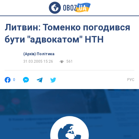
Литвин: Томенко погодився
бути "адвокатом" НТН
(Архів) Політика
31.03.2005 15:26
561
0
РУС