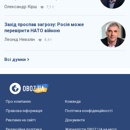
Олександр Кірш
7,1 т.
Захід проспав загрозу: Росія може
перевірити НАТО війною
Леонід Невзлін
8,4 т.
Всі думки
Про компанію
Команда
Правова інформація
Політика конфіденційності
Реклама на сайті
Документи
Редакційна політика
Журналісти OBOZ.UA на місці