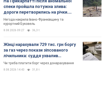
На Прикарпатті після аномальної
спеки пройшла потужна злива:
дороги перетворились на річки.
Відео
Негода накрила Івано-Франківщину та
курортний Буковель
8.08.2026 09:27
36,3 т.
Жінці нарахували 729 тис. грн боргу
за газ через покази зіпсованого
лічильника: суддя ухвалив
неочікуване рішення
Чи треба платити борг через донарахування
8.08.2026 14:43
31,8 т.