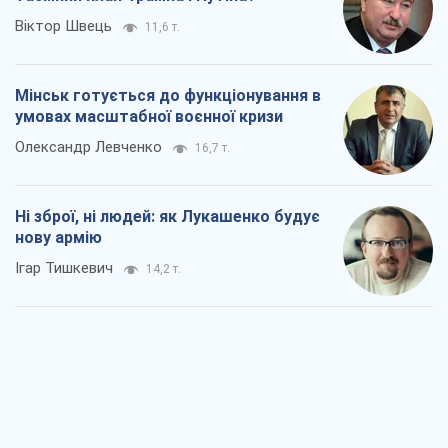
Віктор Швець
11,6 т.
Мінськ готується до функціонування в
умовах масштабної воєнної кризи
Олександр Левченко
16,7 т.
Ні зброї, ні людей: як Лукашенко будує
нову армію
Ігар Тишкевич
14,2 т.