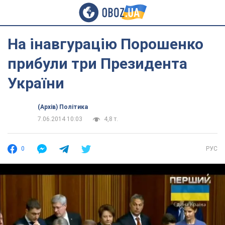
На інавгурацію Порошенко
прибули три Президента
України
(Архів) Політика
7.06.2014 10:03
4,8 т.
0
РУС