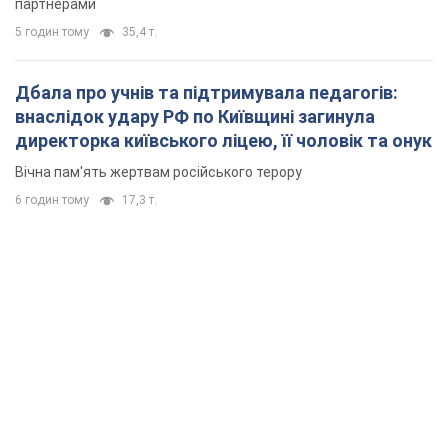
партнерами
5 годин тому
35,4 т.
Дбала про учнів та підтримувала педагогів:
внаслідок удару РФ по Київщині загинула
директорка київського ліцею, її чоловік та онук
Вічна пам'ять жертвам російського терору
6 годин тому
17,3 т.