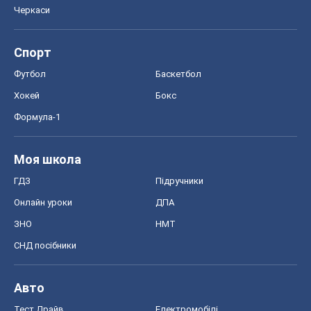
Черкаси
Спорт
Футбол
Баскетбол
Хокей
Бокс
Формула-1
Моя школа
ГДЗ
Підручники
Онлайн уроки
ДПА
ЗНО
НМТ
СНД посібники
Авто
Тест Драйв
Електромобілі