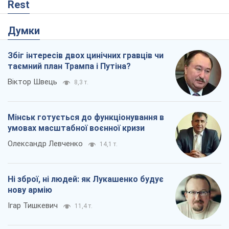
Rest
Думки
Збіг інтересів двох цинічних гравців чи
таємний план Трампа і Путіна?
Віктор Швець
8,3 т.
Мінськ готується до функціонування в
умовах масштабної воєнної кризи
Олександр Левченко
14,1 т.
Ні зброї, ні людей: як Лукашенко будує
нову армію
Ігар Тишкевич
11,4 т.