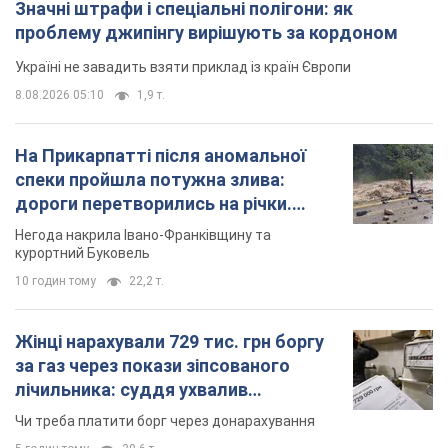
Значні штрафи і спеціальні полігони: як
проблему джипінгу вирішують за кордоном
Україні не завадить взяти приклад із країн Європи
8.08.2026 05:10
1,9 т.
На Прикарпатті після аномальної
спеки пройшла потужна злива:
дороги перетворились на річки.
Відео
Негода накрила Івано-Франківщину та
курортний Буковель
10 годин тому
22,2 т.
Жінці нарахували 729 тис. грн боргу
за газ через покази зіпсованого
лічильника: суддя ухвалив
неочікуване рішення
Чи треба платити борг через донарахування