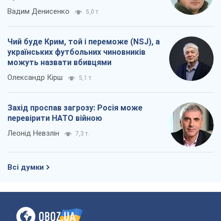
Вадим Денисенко
5,0 т.
Чий буде Крим, той і переможе (NSJ), а
українських футбольних чиновників
можуть назвати вбивцями
Олександр Кірш
5,1 т.
Захід проспав загрозу: Росія може
перевірити НАТО війною
Леонід Невзлін
7,3 т.
Всі думки