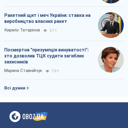
Ракетний щит і меч України: ставка на
виробництво власних ракет
Кирило Татарінов
3,1 т.
Посмертна "презумпція винуватості":
хто дозволив ТЦК судити загиблих
захисників
Марина Ставнійчук
7,0 т.
Всі думки