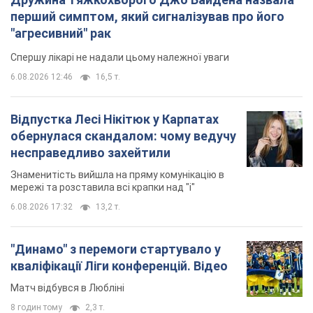
перший симптом, який сигналізував про його
"агресивний" рак
Спершу лікарі не надали цьому належної уваги
6.08.2026 12:46
16,5 т.
Відпустка Лесі Нікітюк у Карпатах
обернулася скандалом: чому ведучу
несправедливо захейтили
Знаменитість вийшла на пряму комунікацію в
мережі та розставила всі крапки над "і"
6.08.2026 17:32
13,2 т.
"Динамо" з перемоги стартувало у
кваліфікації Ліги конференцій. Відео
Матч відбувся в Любліні
8 годин тому
2,3 т.