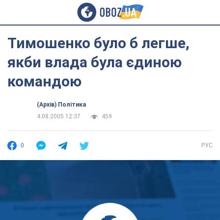
Тимошенко було б легше,
якби влада була єдиною
командою
(Архів) Політика
4.08.2005 12:37
459
0
РУС