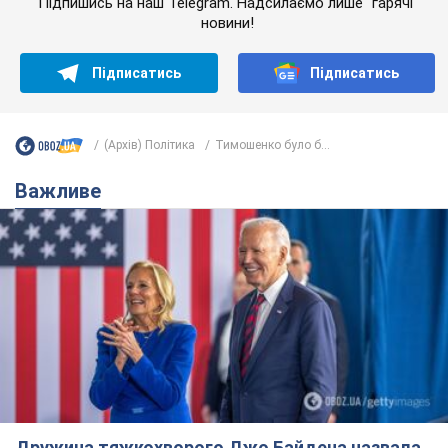
Підпишись на наш Telegram. Надсилаємо лише "гарячі"
новини!
Підписатись
Підписатись
(Архів) Політика
Тимошенко було б...
Важливе
Дружина тяжкохворого Джо Байдена назвала