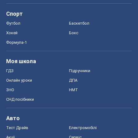
Спорт
Футбол
Баскетбол
Хокей
Бокс
Формула-1
Моя школа
ГДЗ
Підручники
Онлайн уроки
ДПА
ЗНО
НМТ
СНД посібники
Авто
Тест Драйв
Електромобілі
Акції
Сервіс